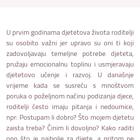
U prvim godinama djetetova života roditelji
su osobito važni jer upravo su oni ti koji
zadovoljavaju temeljne potrebe djeteta,
pružaju emocionalnu toplinu i usmjeravaju
djetetovo učenje i razvoj. U današnje
vrijeme kada se susreću s mnoštvom
poruka o poželjnom načinu podizanja djece,
roditelji često imaju pitanja i nedoumice,
npr: Postupam li dobro? Što mojem djetetu
zaista treba? Činim li dovoljno? Kako raditi
ono što je najbolje za dijete, a pritom ne