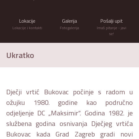
Lokacije
Galerija
Pošalji upit
Lokacije i kontakti
Fotogalerija
Imaš pitanje - javi
se!
Ukratko
Dječji vrtić Bukovac počinje s radom u
ožujku 1980. godine kao područno
odjeljenje DC „Maksimir“. Godina 1982. je
službena godina osnivanja Dječjeg vrtića
Bukovac kada Grad Zagreb gradi novi