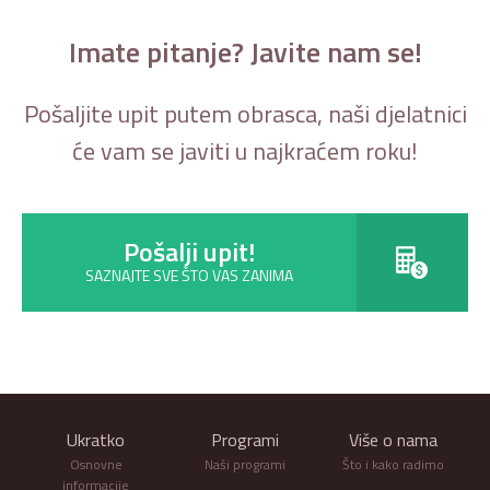
Imate pitanje? Javite nam se!
Pošaljite upit putem obrasca, naši djelatnici
će vam se javiti u najkraćem roku!
Pošalji upit!
SAZNAJTE SVE ŠTO VAS ZANIMA
Ukratko
Programi
Više o nama
Osnovne
Naši programi
Što i kako radimo
informacije