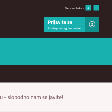
×
+
-
Veličina teksta
Prijavite se
…
Pristup za reg. korisnike
ju - slobodno nam se javite!