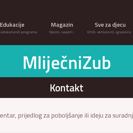
Edukacije
Magazin
Sve za djecu
 edukativnih programa
Vijesti, savjeti...
Vrtići, aktivnosti, igraonice
MliječniZub
Kontakt
ntar, prijedlog za poboljšanje ili ideju za suradn