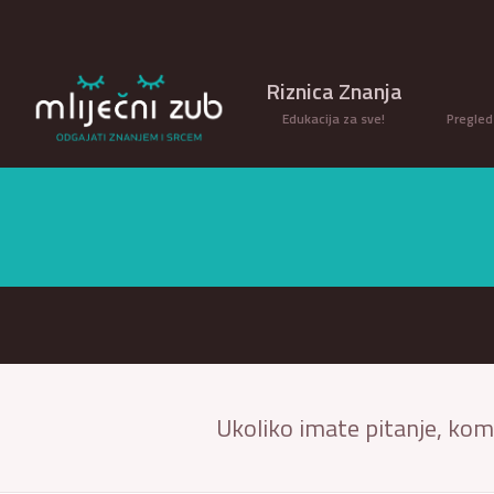
Riznica Znanja
Edukacija za sve!
Pregled
Ukoliko imate pitanje, kome