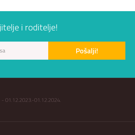
elje i roditelje!
Pošalji!
ub - 01.12.2023.-01.12.2024.