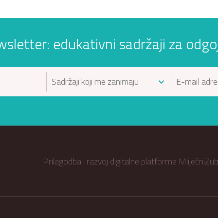
wsletter: edukativni sadržaji za odgojit
Prilagodba i razvoj digitalne platforme MliječniZ