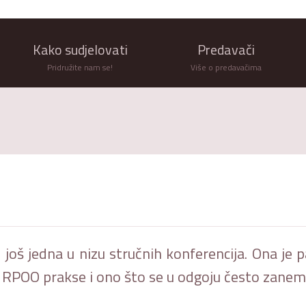
Kako sudjelovati
Predavači
Pridružite nam se!
Više o predavačima
 još jedna u nizu stručnih konferencija. Ona je 
RPOO prakse i ono što se u odgoju često zanemar