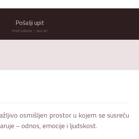
Pošalji upit
Imaš pitanje – javi se!
pažljivo osmišljen prostor u kojem se susreću
uje – odnos, emocije i ljudskost.