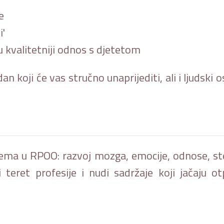
e
i'
 kvalitetniji odnos s djetetom
n koji će vas stručno unaprijediti, ali i ljudski o
ema u RPOO: razvoj mozga, emocije, odnose, ster
teret profesije i nudi sadržaje koji jačaju otp