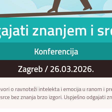
ajati znanjem i s
Konferencija
Zagreb / 26.03.2026.
vori o ravnoteži intelekta i emocija u ranom i p
 srce bez znanja brzo izgori. Uspješno odgajati zn