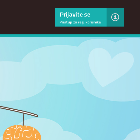
×
Prijavite se
…
Pristup za reg. korisnike