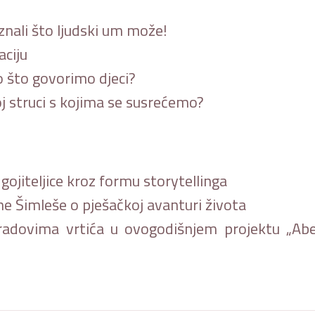
znali što ljudski um može!
aciju
o što govorimo djeci?
koj struci s kojima se susrećemo?
ojiteljice kroz formu storytellinga
e Šimleše o pješačkoj avanturi života
radovima vrtića u ovogodišnjem projektu „
Abe