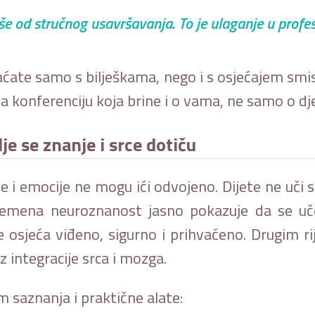
še od stručnog usavršavanja. To je ulaganje u profes
aćate samo s bilješkama, nego i s osjećajem smi
a konferenciju koja brine i o vama, ne samo o dje
je se znanje i srce dotiču
je i emocije ne mogu ići odvojeno. Dijete ne uči
remena neuroznanost jasno pokazuje da se učen
 osjeća viđeno, sigurno i prihvaćeno. Drugim ri
integracije srca i mozga.
 saznanja i praktične alate: