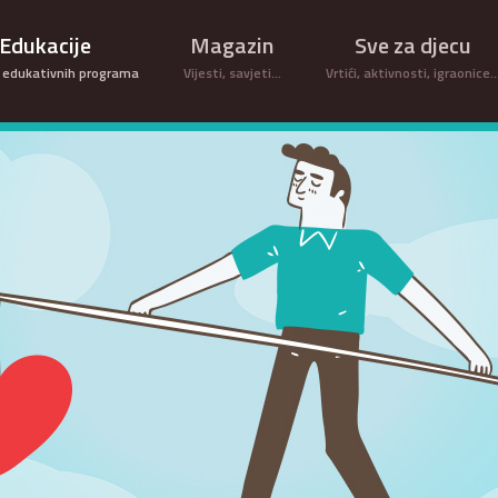
Edukacije
Magazin
Sve za djecu
 edukativnih programa
Vijesti, savjeti...
Vrtići, aktivnosti, igraonice