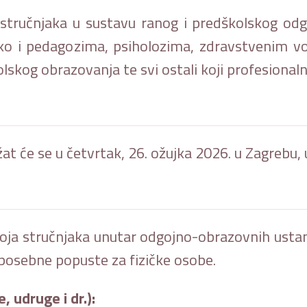
 stručnjaka u sustavu ranog i predškolskog odg
tako i pedagozima, psiholozima, zdravstvenim v
skog obrazovanja te svi ostali koji profesionalno
at će se u četvrtak, 26. ožujka 2026. u Zagrebu
oja stručnjaka unutar odgojno-obrazovnih ustano
 posebne popuste za fizičke osobe.
, udruge i dr.):