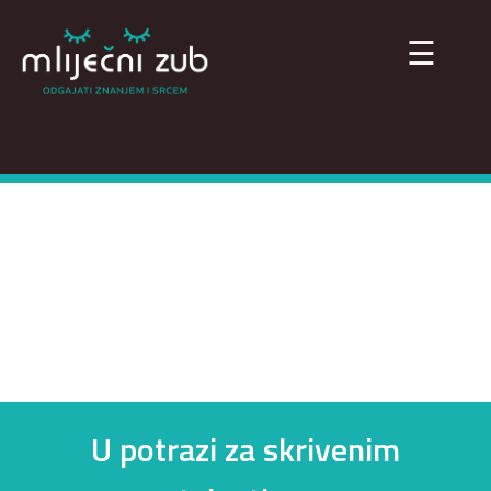
×
☰
U potrazi za skrivenim