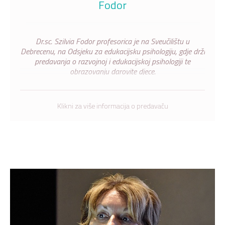
Fodor
Dr.sc. Szilvia Fodor profesorica je na Sveučilištu u
Debrecenu, na Odsjeku za edukacijsku psihologiju, gdje drži
predavanja o razvojnoj i edukacijskoj psihologiji te
obrazovanju darovite djece.
Klikni za više informacija o predavaču