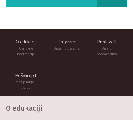
O edukaciji
Program
Predavači
Osnovne
Detalji programa
Više o
informacije
predavačima
Pošalji upit
Imaš pitanje –
javi se!
O edukaciji