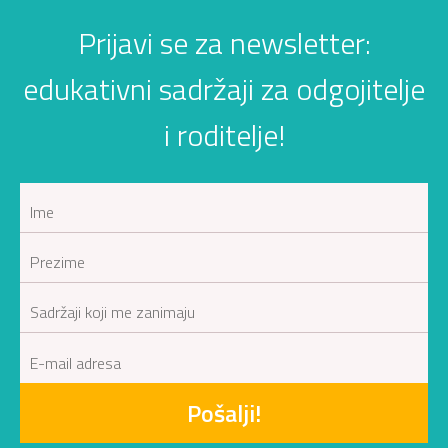
Prijavi se za newsletter:
edukativni sadržaji za odgojitelje
i roditelje!
Pošalji!