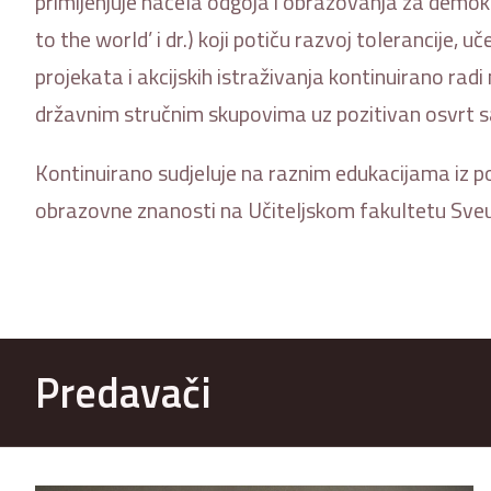
primijenjuje načela odgoja i obrazovanja za demokr
to the world’ i dr.) koji potiču razvoj tolerancije
projekata i akcijskih istraživanja kontinuirano ra
državnim stručnim skupovima uz pozitivan osvrt sa
Kontinuirano sudjeluje na raznim edukacijama iz p
obrazovne znanosti na Učiteljskom fakultetu Sveu
Predavači