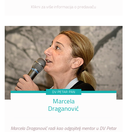
Klikni za više informacija o predavaču
DV PETAR PAN
Marcela
Draganović
Marcela Draganović radi kao odgojitelj mentor u DV Petar