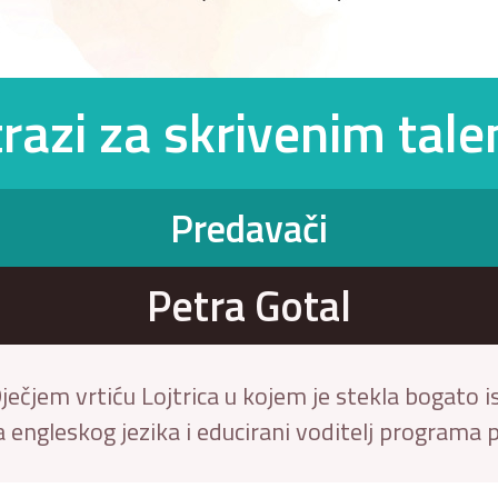
razi za skrivenim tal
Predavači
Petra Gotal
ječjem vrtiću Lojtrica u kojem je stekla bogato 
 engleskog jezika i educirani voditelj programa 