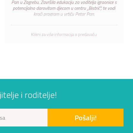
Pan u Zagrebu. Završila edukaciju za voditelja igraonice s
potencijalno darovitom djecom u centru „Bistrić“, te vodi
kraći program u vrtiću Petar Pan.
Klikni za više informacija o predavaču
elje i roditelje!
Pošalji!