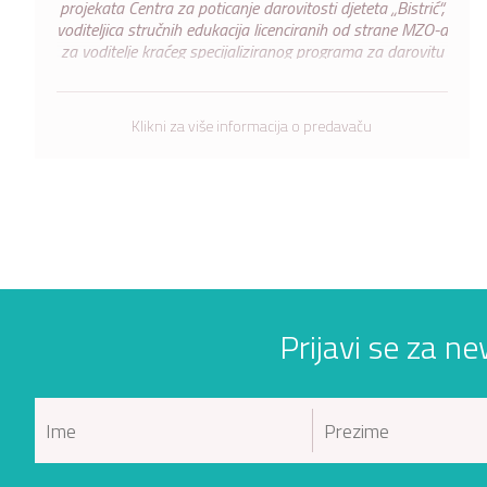
projekata Centra za poticanje darovitosti djeteta „Bistrić“,
voditeljica stručnih edukacija licenciranih od strane MZO-a
za voditelje kraćeg specijaliziranog programa za darovitu
djecu.
Klikni za više informacija o predavaču
Prijavi se za ne