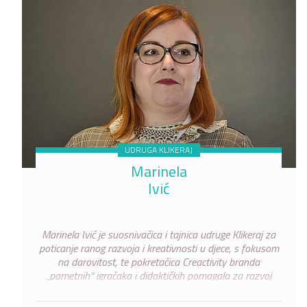
UDRUGA KLIKERAJ
Marinela
Ivić
Marinela Ivić je suosnivačica i tajnica udruge Klikeraj za
poticanje ranog razvoja i kreativnosti u djece, s fokusom
na darovitost, te pokretačica Creactivity branda
„pametnih“ igračaka i didaktičkih pomagala za razvoj
kreativnosti i poticanje ostvarivanja potencijala djece.