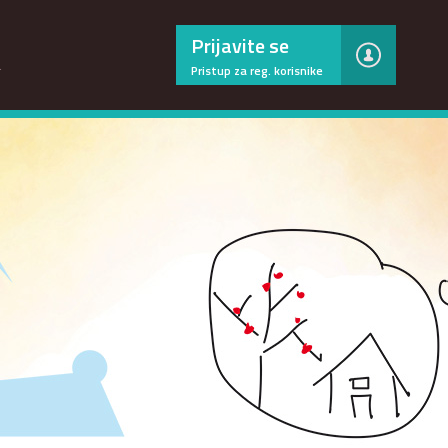
×
Prijavite se
…
Pristup za reg. korisnike