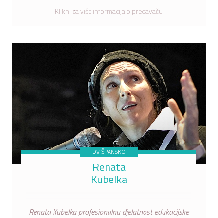
Klikni za više informacija o predavaču
DV ŠPANSKO
Renata
Kubelka
Renata Kubelka profesionalnu djelatnost edukacijske