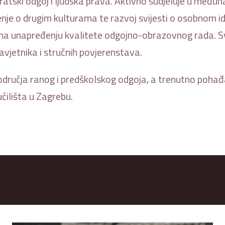
atski odgoj i ljudska prava. Aktivno sudjeluje u međuna
, učenje o drugim kulturama te razvoj svijesti o osobnom
di na unapređenju kvalitete odgojno-obrazovnog rada. Sv
vjetnika i stručnih povjerenstava.
odručja ranog i predškolskog odgoja, a trenutno pohađa
čilišta u Zagrebu.