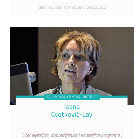
Klikni za više informacija o predavaču
DV ISKRICA, CENTAR „BISTRIĆ“
Jasna
Cvetković-Lay
Utemeljiteljica, dopredsjenica i voditeljica programa i