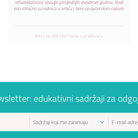
rehabilitatorice obavlja posljednjih dvadeset godina. Radi
kao stručna suradnica u vrtiću i bavi se autorskim radom.
Klikni za više informacija o predavaču
wsletter: edukativni sadržaji za odgojit