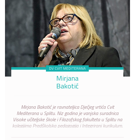
DV CVIT MEDITERANA
Mirjana
Bakotić
Mirjana Bakotić je ravnateljica Dječjeg vrtića Cvit
Mediterana u Splitu. Niz godina je vanjska suradnica
Visoke učiteljske škole i Filozofskog fakulteta u Splitu na
kolegijima Predškolska pedagogija i Integrirani kurikulum.