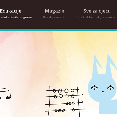
Edukacije
Magazin
Sve za djecu
 edukativnih programa
Vijesti, savjeti...
Vrtići, aktivnosti, igraonice