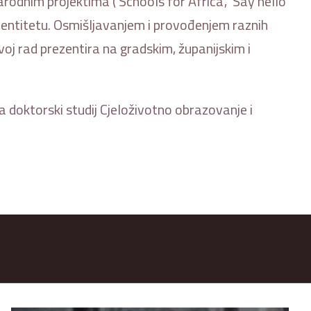
rodnim projektima (‘Schools for Africa’, ‘Say hello
 identitetu. Osmišljavanjem i provođenjem raznih
oj rad prezentira na gradskim, županijskim i
 doktorski studij Cjeloživotno obrazovanje i