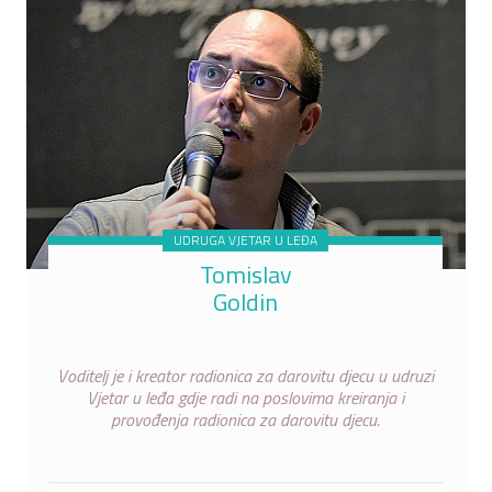
UDRUGA VJETAR U LEĐA
Tomislav
Goldin
Voditelj je i kreator radionica za darovitu djecu u udruzi
Vjetar u leđa gdje radi na poslovima kreiranja i
provođenja radionica za darovitu djecu.