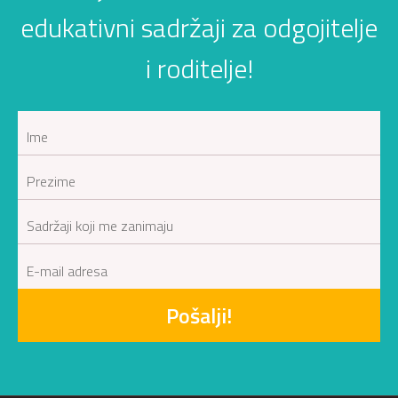
edukativni sadržaji za odgojitelje
i roditelje!
Pošalji!