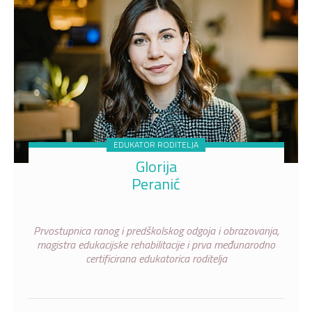
EDUKATOR RODITELJA
Glorija
Peranić
Prvostupnica ranog i predškolskog odgoja i obrazovanja,
magistra edukacijske rehabilitacije i prva međunarodno
certificirana edukatorica roditelja