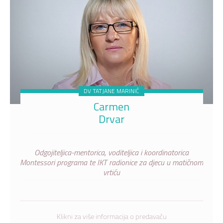
DV TATJANE MARINIĆ
Carmen
Drvar
Odgojiteljica-mentorica, voditeljica i koordinatorica
Montessori programa te IKT radionice za djecu u matičnom
vrtiću
Klikni za više informacija o predavaču