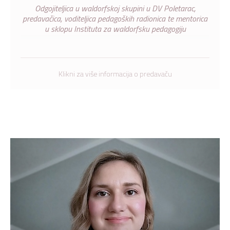
Odgojiteljica u waldorfskoj skupini u DV Poletarac,
predavačica, voditeljica pedagoških radionica te mentorica
u sklopu Instituta za waldorfsku pedagogiju
Klikni za više informacija o predavaču