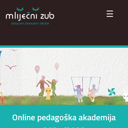
×
☰
Online pedagoška akademija