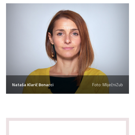
Nataša Klarić Bonacci
Foto: MliječniZub