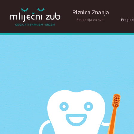
Riznica Znanja
Edukacija za sve!
Pregled