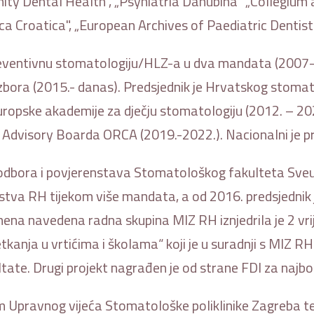
ity Dental Health", „Psyhiatria Danubina“ „Collegium 
 Croatica", „European Archives of Paediatric Dentistry
preventivnu stomatologiju/HLZ-a u dva mandata (2007-2
zbora (2015.- danas). Predsjednik je Hrvatskog stoma
uropske akademije za dječju stomatologiju (2012. – 202
dvisory Boarda ORCA (2019.-2022.). Nacionalni je pre
odbora i povjerenstava Stomatološkog fakulteta Sveučil
vstva RH tijekom više mandata, a od 2016. predsjednik 
ena navedena radna skupina MIZ RH iznjedrila je 2 vri
etkanja u vrtićima i školama“ koji je u suradnji s MIZ 
tate. Drugi projekt nagrađen je od strane FDI za najbol
m Upravnog vijeća Stomatološke poliklinike Zagreba te 