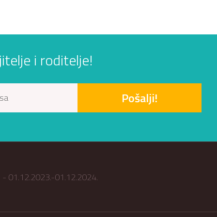
elje i roditelje!
Pošalji!
ub - 01.12.2023.-01.12.2024.