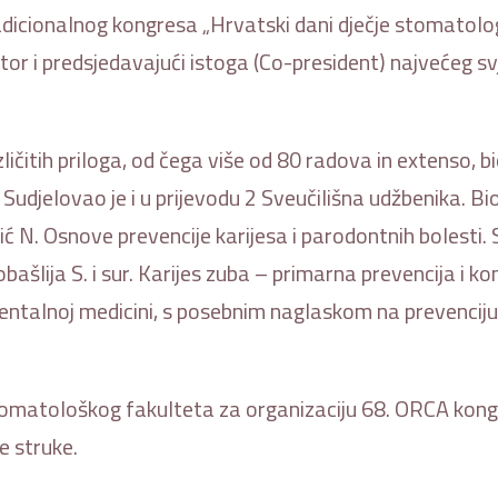
radicionalnog kongresa „Hrvatski dani dječje stomatolog
ator i predsjedavajući istoga (Co-president) najvećeg s
ličitih priloga, od čega više od 80 radova in extenso, b
 Sudjelovao je i u prijevodu 2 Sveučilišna udžbenika. Bi
 N. Osnove prevencije karijesa i parodontnih bolesti. Sv
bašlija S. i sur. Karijes zuba – primarna prevencija i k
ntalnoj medicini, s posebnim naglaskom na prevenciju kar
omatološkog fakulteta za organizaciju 68. ORCA kon
e struke.