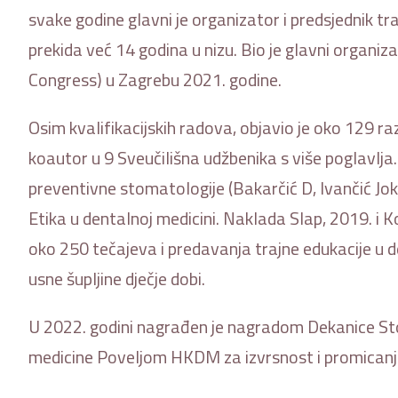
svake godine glavni je organizator i predsjednik t
prekida već 14 godina u nizu. Bio je glavni organiz
Congress) u Zagrebu 2021. godine.
Osim kvalifikacijskih radova, objavio je oko 129 raz
koautor u 9 Sveučilišna udžbenika s više poglavlja.
preventivne stomatologije (Bakarčić D, Ivančić Jokić
Etika u dentalnoj medicini. Naklada Slap, 2019. i Ko
oko 250 tečajeva i predavanja trajne edukacije u de
usne šupljine dječje dobi.
U 2022. godini nagrađen je nagradom Dekanice St
medicine Poveljom HKDM za izvrsnost i promicanj