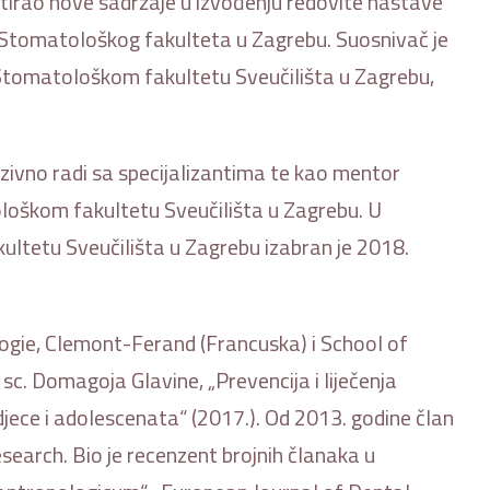
mentirao nove sadržaje u izvođenju redovite nastave
ju Stomatološkog fakulteta u Zagrebu. Suosnivač je
a Stomatološkom fakultetu Sveučilišta u Zagrebu,
nzivno radi sa specijalizantima te kao mentor
loškom fakultetu Sveučilišta u Zagrebu. U
ultetu Sveučilišta u Zagrebu izabran je 2018.
logie, Clemont-Ferand (Francuska) i School of
 sc. Domagoja Glavine, „Prevencija i liječenja
djece i adolescenata“ (2017.). Od 2013. godine član
earch. Bio je recenzent brojnih članaka u