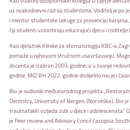
Kao voditelj dodiplomskih kolegija iz Dječje dentaln
uz svakodnevni rad sa studentima. Voditelj je po 
i mentor studentske udruge za prevenciju karijesa 
čiji studenti volontiraju educirajući djecu i roditelj
Kao djelatnik Klinike za stomatologiju KBC-a Zagre
pomaže u njihovom stručnom usavršavanju. Magistr
docenta je izabran 2003. godine, a u zvanje redov
godine. MIZ RH 2022. godine dodijelilo mu je i časni
Bio je sudionik međunarodnog projekta „Restorativ
Dentistry, University of Bergen, (Norveška). Bio je 
traumatskih ozljeda zubi u djece i adolescenata“ (2
je Peer review and Advisory Concil časopisa South