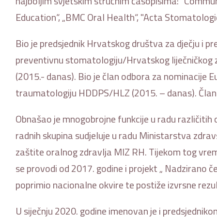
najboljim svjetskim stručnim časopisima: "Commun
Education“, „BMC Oral Health“, "Acta Stomatologica
Bio je predsjednik Hrvatskog društva za dječju i 
preventivnu stomatologiju/Hrvatskog liječničkog 
(2015.- danas). Bio je član odbora za nominacije E
traumatologiju HDDPS/HLZ (2015. – danas). Član A
Obnašao je mnogobrojne funkcije u radu različitih 
radnih skupina sudjeluje u radu Ministarstva zdra
zaštite oralnog zdravlja MIZ RH. Tijekom tog vrem
se provodi od 2017. godine i projekt „ Nadzirano č
poprimio nacionalne okvire te postiže izvrsne rezul
U siječnju 2020. godine imenovan je i predsjedniko