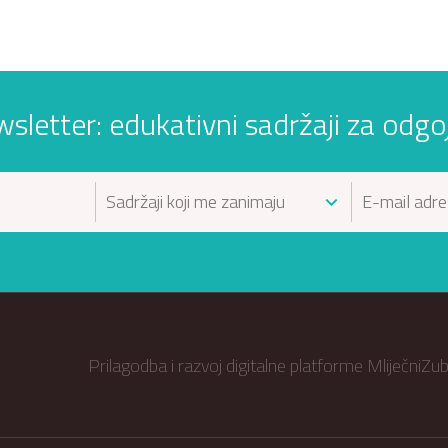
wsletter: edukativni sadržaji za odgojit
Prilagodba i razvoj digitalne platforme MliječniZ