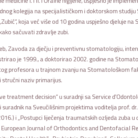
e medicine I. i II. i Oralne higijene, uspješno je imple
jednog kolegija na specijalističkom i doktorskom studi
„Zubić“, koja već više od 10 godina uspješno djeluje n
e kako sačuvati zdravlje zubi.
b, Zavoda za dječju i preventivnu stomatologiju, inte
irao je 1999., a doktorirao 2002. godine na Stomato
itog profesora u trajnom zvanju na Stomatološkom fak
 stručni naziv primarijus.
e treatment decision“ u suradnji sa Service d'Odonto
i suradnik na Sveučilišnim projektima voditelja prof. dr.
016.) i „Postupci liječenja traumatskih ozljeda zuba u 
 European Journal of Orthodontics and Dentofacial Res