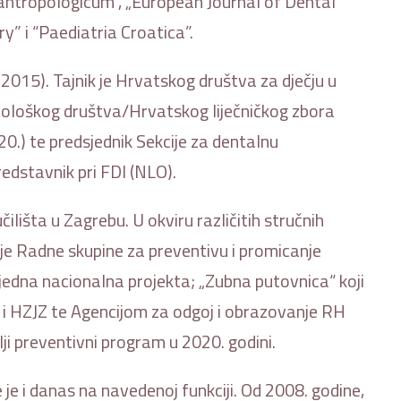
antropologicum“, „European Journal of Dental
” i “Paediatria Croatica”.
015). Tajnik je Hrvatskog društva za dječju u
tološkog društva/Hrvatskog liječničkog zbora
0.) te predsjednik Sekcije za dentalnu
dstavnik pri FDI (NLO).
išta u Zagrebu. U okviru različitih stručnih
je Radne skupine za preventivu i promicanje
jedna nacionalna projekta; „Zubna putovnica“ koji
RH i HZJZ te Agencijom za odgoj i obrazovanje RH
ji preventivni program u 2020. godini.
je i danas na navedenoj funkciji. Od 2008. godine,