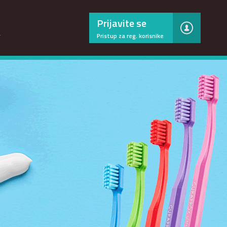
×
Prijavite se
…
Pristup za reg. korisnike