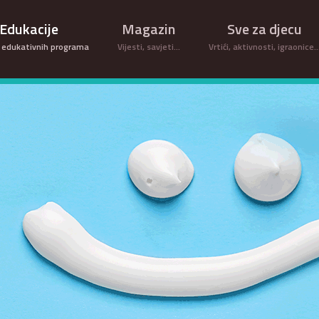
Edukacije
Magazin
Sve za djecu
 edukativnih programa
Vijesti, savjeti...
Vrtići, aktivnosti, igraonice