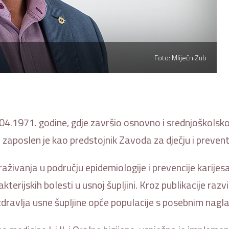
Foto: MliječniZub
28. 04.1971. godine, gdje završio osnovno i srednjoškol
 zaposlen je kao predstojnik Zavoda za dječju i preven
raživanja u području epidemiologije i prevencije karije
erijskih bolesti u usnoj šupljini. Kroz publikacije razvi
dravlja usne šupljine opće populacije s posebnim nagla