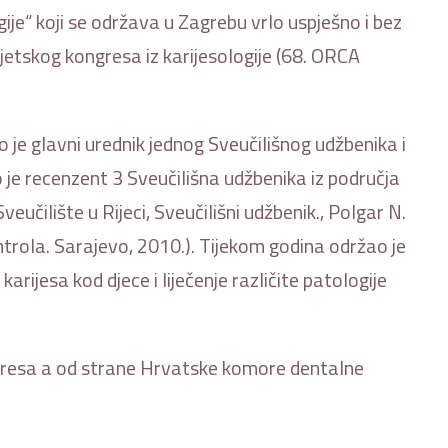
ije“ koji se održava u Zagrebu vrlo uspješno i bez
vjetskog kongresa iz karijesologije (68. ORCA
io je glavni urednik jednog Sveučilišnog udžbenika i
o je recenzent 3 Sveučilišna udžbenika iz područja
eučilište u Rijeci, Sveučilišni udžbenik., Polgar N.
ontrola. Sarajevo, 2010.). Tijekom godina održao je
ijesa kod djece i liječenje različite patologije
gresa a od strane Hrvatske komore dentalne