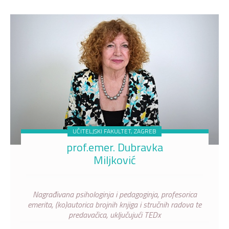
UČITELJSKI FAKULTET, ZAGREB
prof.emer. Dubravka
Miljković
Nagrađivana psihologinja i pedagoginja, profesorica
emerita, (ko)autorica brojnih knjiga i stručnih radova te
predavačica, uključujući TEDx