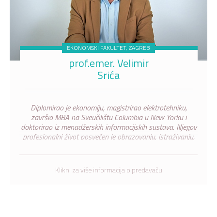
EKONOMSKI FAKULTET, ZAGREB
prof.emer. Velimir
Srića
Diplomirao je ekonomiju, magistrirao elektrotehniku,
završio MBA na Sveučilištu Columbia u New Yorku i
doktorirao iz menadžerskih informacijskih sustava. Njegov
profesionalni život posvećen je obrazovanju, istraživanju,
politici i savjetovanju.
Klikni za više informacija o predavaču