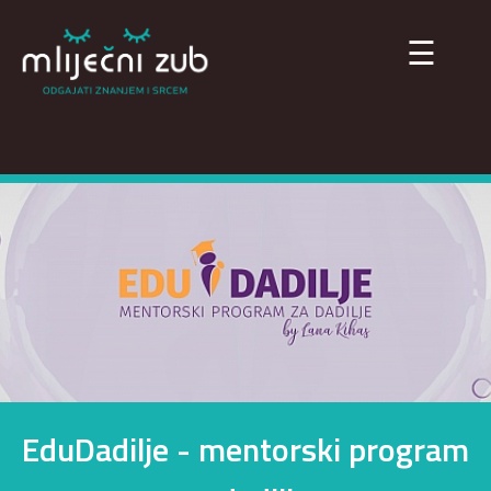
×
☰
EduDadilje - mentorski program