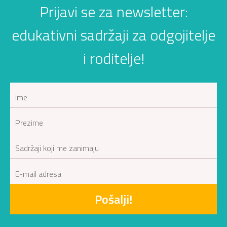
Prijavi se za newsletter:
edukativni sadržaji za odgojitelje
i roditelje!
Pošalji!