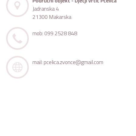
Područni objekt - Dječji vrtić Pčelica
Jadranska 4
21300 Makarska
mob: 099 2528 848
mail:
pcelica.zvonce@gmail.com