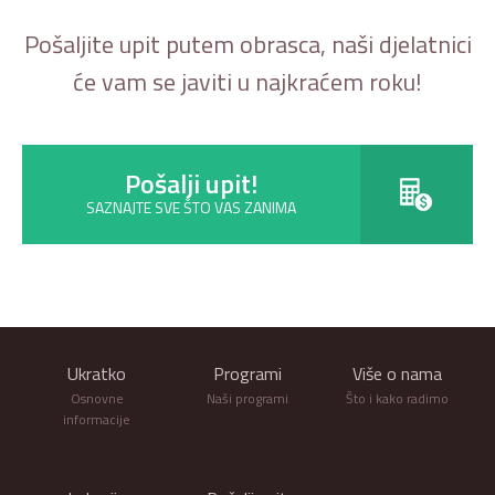
Pošaljite upit putem obrasca, naši djelatnici
će vam se javiti u najkraćem roku!
Pošalji upit!
SAZNAJTE SVE ŠTO VAS ZANIMA
Ukratko
Programi
Više o nama
Osnovne
Naši programi
Što i kako radimo
informacije