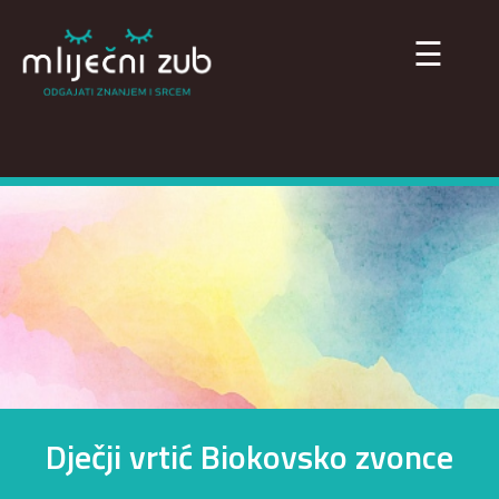
×
☰
Dječji vrtić Biokovsko zvonce