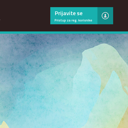
×
Prijavite se
…
Pristup za reg. korisnike