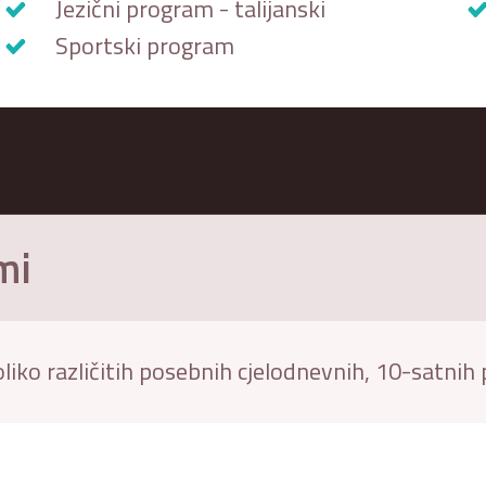
Jezični program - talijanski
Sportski program
mi
koliko različitih posebnih cjelodnevnih, 10-satni