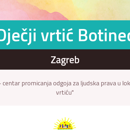
Dječji vrtić Botine
Zagreb
 centar promicanja odgoja za ljudska prava u lokal
vrtiću"