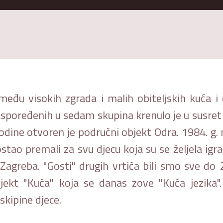
đu visokih zgrada i malih obiteljskih kuća i dv
raspoređenih u sedam skupina krenulo je u susret
. godine otvoren je područni objekt Odra. 1984.
stao premali za svu djecu koja su se željela igr
 Zagreba. "Gosti" drugih vrtića bili smo sve do 
jekt "Kuća" koja se danas zove "Kuća jezika".
skipine djece.