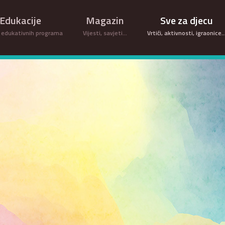
Edukacije
Magazin
Sve za djecu
 edukativnih programa
Vijesti, savjeti...
Vrtići, aktivnosti, igraonice