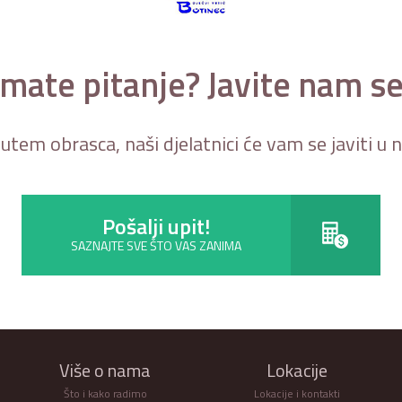
Imate pitanje? Javite nam se
putem obrasca, naši djelatnici će vam se javiti u
Pošalji upit!
SAZNAJTE SVE ŠTO VAS ZANIMA
Više o nama
Lokacije
Što i kako radimo
Lokacije i kontakti