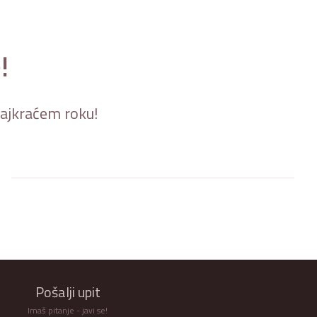
!
 najkraćem roku!
Pošalji upit
Imaš pitanje - javi se!