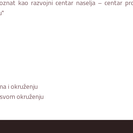
epoznat kao razvojni centar naselja – centar pr
u"
ma i okruženju
u svom okruženju