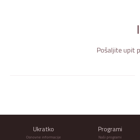
Pošaljite upit 
Ukratko
Programi
Osnovne informacije
Naši programi