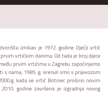
orišta iznikao je 1972. godine Dječji vrtić
 prvim vrtićkim danima. Od tada je broj djece
 g. među prvim vrtićima u Zagrebu započinjemo
ati s nama, 1985. g. krenuli smo s prijevozom
2000.g. kada se vrtić Botinec proširio novim
 2010. godine završena je izgradnja novog