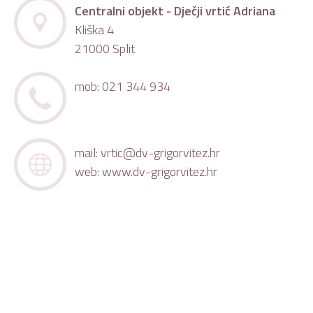
Centralni objekt - Dječji vrtić Adriana
Kliška 4
21000 Split
mob: 021 344 934
mail:
vrtic@dv-grigorvitez.hr
web:
www.dv-grigorvitez.hr