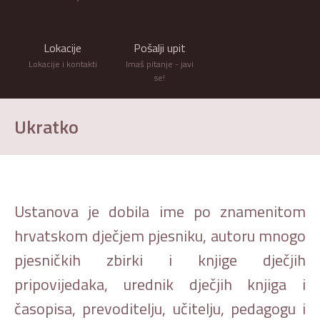
Lokacije
Pošalji upit
Lokacije i kontakti
Imaš pitanje - javi
se!
Ukratko
Ustanova je dobila ime po znamenitom
hrvatskom dječjem pjesniku, autoru mnogo
pjesničkih zbirki i knjige dječjih
pripovijedaka, urednik dječjih knjiga i
časopisa, prevoditelju, učitelju, pedagogu i