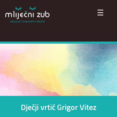
×
☰
Dječji vrtić Grigor Vitez