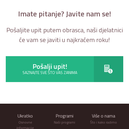
Imate pitanje? Javite nam se!
Pošaljite upit putem obrasca, naši djelatnici
će vam se javiti u najkraćem roku!
Pošalji upit!
SAZNAJTE SVE ŠTO VAS ZANIMA
Ukratko
Programi
Više o nama
Osnovne
Naši programi
Što i kako radimo
informacije