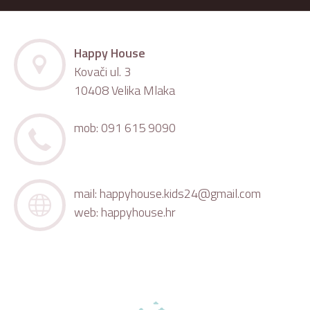
Happy House
Kovači ul. 3
10408 Velika Mlaka
mob: 091 615 9090
mail:
happyhouse.kids24@gmail.com
web:
happyhouse.hr