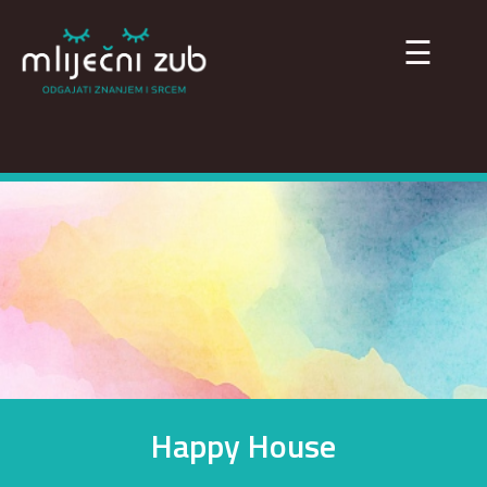
×
☰
Happy House