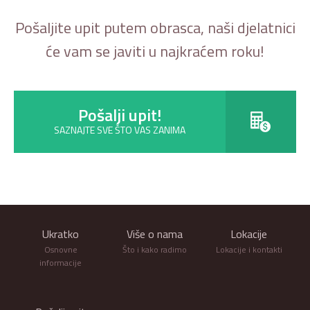
Pošaljite upit putem obrasca, naši djelatnici
će vam se javiti u najkraćem roku!
Pošalji upit!
SAZNAJTE SVE ŠTO VAS ZANIMA
Ukratko
Više o nama
Lokacije
Osnovne
Što i kako radimo
Lokacije i kontakti
informacije