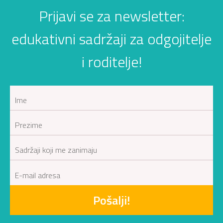
Prijavi se za newsletter:
edukativni sadržaji za odgojitelje
i roditelje!
Pošalji!