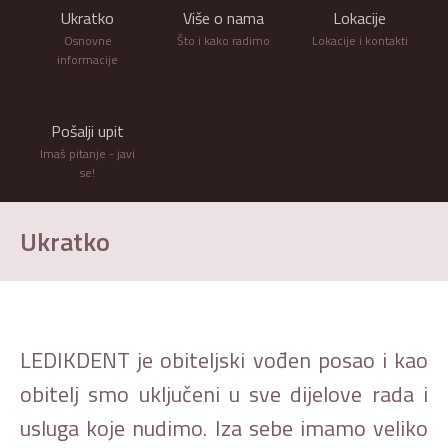
Ukratko
Više o nama
Lokacije
Osnovne
Što i kako radimo
Lokacije i kontakti
informacije
Pošalji upit
Imaš pitanje - javi
se!
Ukratko
LEDIKDENT je obiteljski vođen posao i kao
obitelj smo uključeni u sve dijelove rada i
usluga koje nudimo. Iza sebe imamo veliko