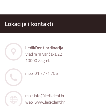
Lokacije i kontakti
LedikDent ordinacija
Vladimira Varićaka 22
10000 Zagreb
mob: 01 7771 705
mail:
info@ledikdent.hr
web:
www.ledikdent.hr