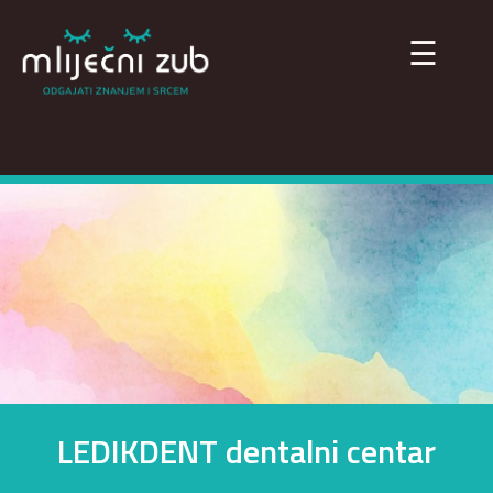
×
☰
LEDIKDENT dentalni centar