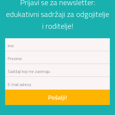
Prijavi se za newsletter:
edukativni sadržaji za odgojitelje
i roditelje!
Pošalji!