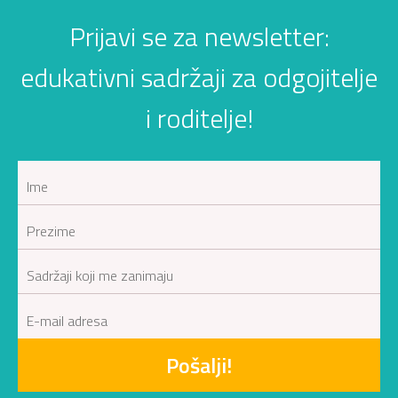
Prijavi se za newsletter:
edukativni sadržaji za odgojitelje
i roditelje!
Pošalji!