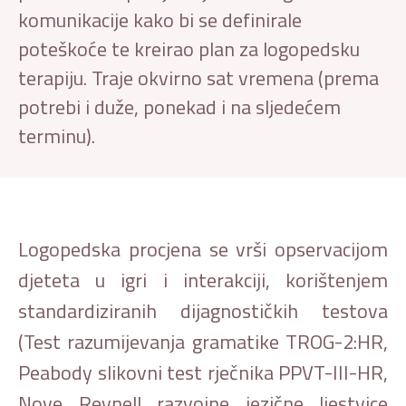
komunikacije kako bi se definirale
poteškoće te kreirao plan za logopedsku
terapiju. Traje okvirno sat vremena (prema
potrebi i duže, ponekad i na sljedećem
terminu).
Logopedska procjena se vrši opservacijom
djeteta u igri i interakciji, korištenjem
standardiziranih dijagnostičkih testova
(Test razumijevanja gramatike TROG-2:HR,
Peabody slikovni test rječnika PPVT-III-HR,
Nove Reynell razvojne jezične ljestvice