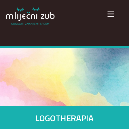
×
☰
LOGOTHERAPIA