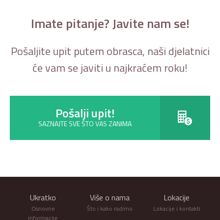
Imate pitanje? Javite nam se!
Pošaljite upit putem obrasca, naši djelatnici
će vam se javiti u najkraćem roku!
Pošalji upit!
SAZNAJTE SVE ŠTO VAS ZANIMA
Ukratko
Više o nama
Lokacije
Osnovne
Što i kako radimo
Lokacije i kontakti
informacije