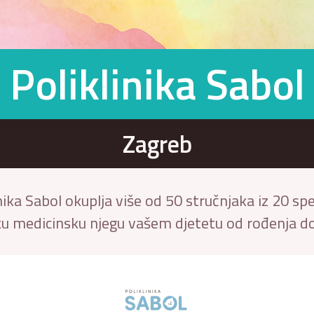
Poliklinika Sabol
Zagreb
a Sabol okuplja više od 50 stručnjaka iz 20 spec
ku medicinsku njegu vašem djetetu od rođenja do