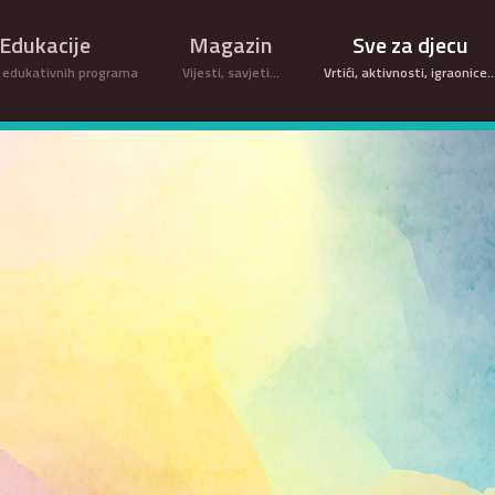
Edukacije
Magazin
Sve za djecu
 edukativnih programa
Vijesti, savjeti...
Vrtići, aktivnosti, igraonice