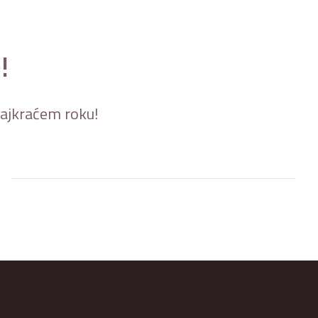
!
 najkraćem roku!