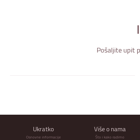
Pošaljite upit 
Ukratko
Više o nama
Osnovne informacije
Što i kako radimo