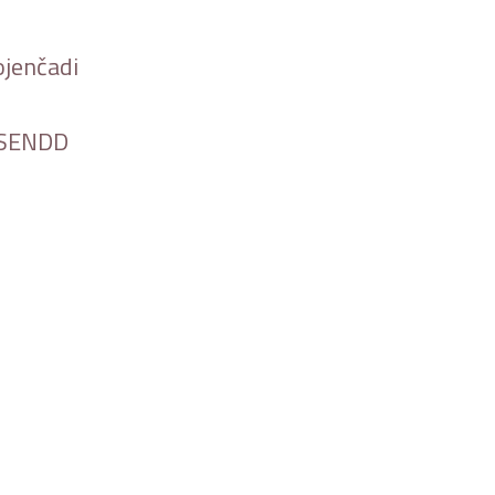
ojenčadi
– SENDD