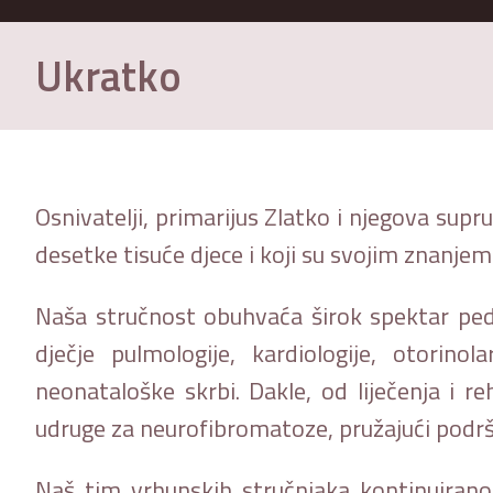
Ukratko
Osnivatelji, primarijus Zlatko i njegova supru
desetke tisuće djece i koji su svojim znanjem
Naša stručnost obuhvaća širok spektar pedijat
dječje pulmologije, kardiologije, otorinol
neonataloške skrbi. Dakle, od liječenja i r
udruge za neurofibromatoze, pružajući podršk
Naš tim vrhunskih stručnjaka kontinuirano 