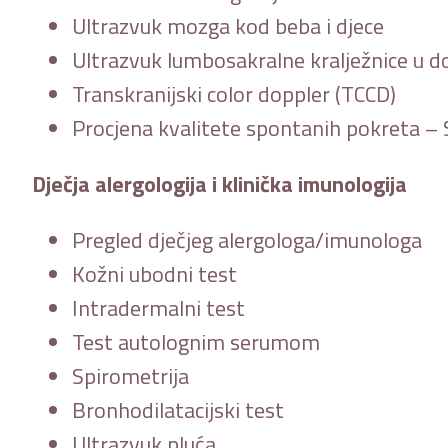
Ultrazvuk mozga kod beba i djece
Ultrazvuk lumbosakralne kralježnice u d
Transkranijski color doppler (TCCD)
Procjena kvalitete spontanih pokreta 
Dječja alergologija i klinička imunologija
Pregled dječjeg alergologa/imunologa
Kožni ubodni test
Intradermalni test
Test autolognim serumom
Spirometrija
Bronhodilatacijski test
Ultrazvuk pluća