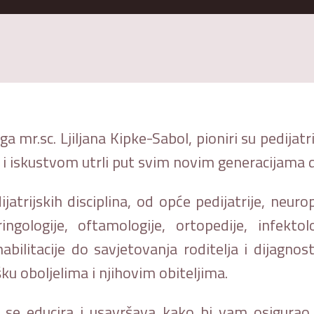
ga mr.sc. Ljiljana Kipke-Sabol, pioniri su pedijatr
 i iskustvom utrli put svim novim generacijama d
rijskih disciplina, od opće pedijatrije, neuroped
aringologije, oftamologije, ortopedije, infekto
ehabilitacije do savjetovanja roditelja i dijagn
u oboljelima i njihovim obiteljima.
se educira i usavršava kako bi vam osigurao na