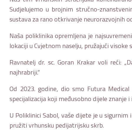
Sudjelujemo u brojnim stručno-znanstven
sustava za rano otkrivanje neurorazvojnih o
Naša poliklinika opremljena je najsuvremen
lokaciji u Cvjetnom naselju, pružajući visoke 
Ravnatelj dr. sc. Goran Krakar voli reći: „D
najhrabriji.”
Od 2023. godine, dio smo Futura Medical Gr
specijalizacija koji međusobno dijele znanje i 
U Poliklinici Sabol, vaše dijete je u sigur
pružiti vrhunsku pedijatrijsku skrb.