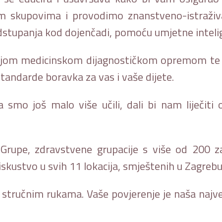
im skupovima i provodimo znanstveno-istraživ
dstupanja kod dojenčadi, pomoću umjetne intelig
ijom medicinskom dijagnostičkom opremom te se
standarde boravka za vas i vaše dijete.
a smo još malo više učili, dali bi nam liječiti o
upe, zdravstvene grupacije s više od 200 zapo
iskustvo u svih 11 lokacija, smještenih u Zagrebu, 
nim i stručnim rukama. Vaše povjerenje je naša n