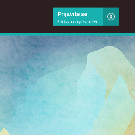
×
Prijavite se
…
Pristup za reg. korisnike