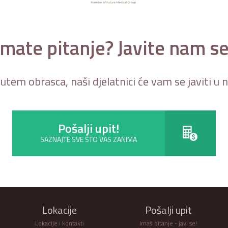
Imate pitanje? Javite nam se
putem obrasca, naši djelatnici će vam se javiti u
Pošalji upit!
SAZNAJTE SVE ŠTO VAS ZANIMA
Lokacije
Pošalji upit
Lokacije i kontakti
Imaš pitanje - javi se!