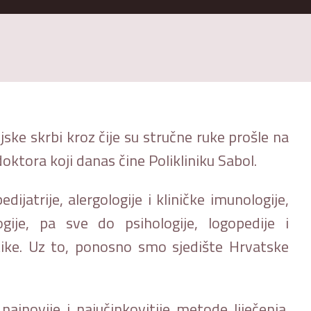
ijske skrbi kroz čije su stručne ruke prošle na
oktora koji danas čine Polikliniku Sabol.
ijatrije, alergologije i kliničke imunologije,
logije, pa sve do psihologije, logopedije i
ostike. Uz to, ponosno smo sjedište Hrvatske
jnovije i najučinkovitije metode liječenja.