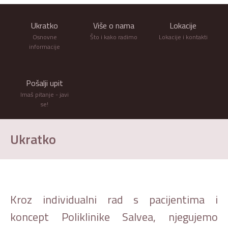
Ukratko
Više o nama
Lokacije
Osnovne
Što i kako radimo
Lokacije i kontakti
informacije
Pošalji upit
Imaš pitanje - javi
se!
Ukratko
Kroz individualni rad s pacijentima i
koncept Poliklinike Salvea, njegujemo