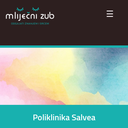
×
☰
Poliklinika Salvea