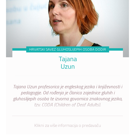
HRVATSKI SAVEZ GLUHOSLIJEPIH OSOBA DODIR
Tajana
Uzun
Tajana Uzun profesorica je engleskog jezika i književnosti i
pedagogije. Od rođenja je članica zajednice gluhih i
gluhoslijepih osoba te izvorna govornica znakovnog jezika,
tzv. CODA (Children of Deaf Adults).
Klikni za više informacija o predavaču