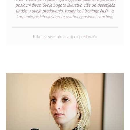
poslovni život. Svoje bogato iskustvo više od desetljeća
unaša u svoja predavanja, radionice i treninge NLP - a,
komunikacijskih vještina te osobni i poslovni coaching.
Pohađa psihoterapijski studij Logoterapije, Viktor Frankl
institut iz Beča.
Klikni za više informacija o predavaču