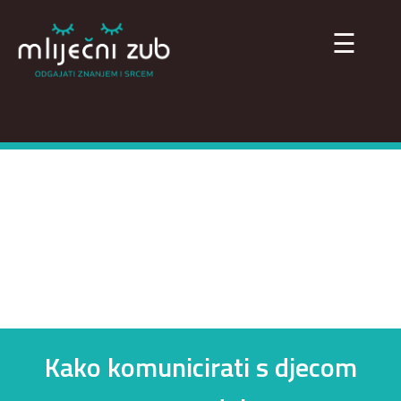
×
☰
Kako komunicirati s djecom