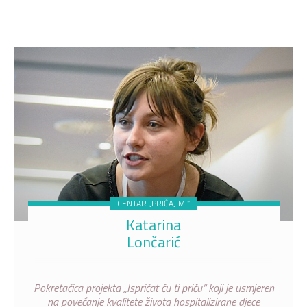
CENTAR „PRIČAJ MI“
Katarina
Lončarić
Pokretačica projekta „Ispričat ću ti priču“ koji je usmjeren
na povećanje kvalitete života hospitalizirane djece