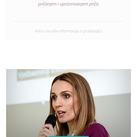
pričanjem i uprizorivanjem priča.
Klikni za više informacija o predavaču