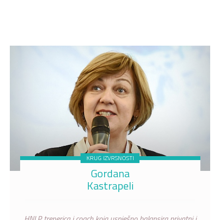
KRUG IZVRSNOSTI
Gordana
Kastrapeli
HNLP trenerica i coach koja uspješno balansira privatni i