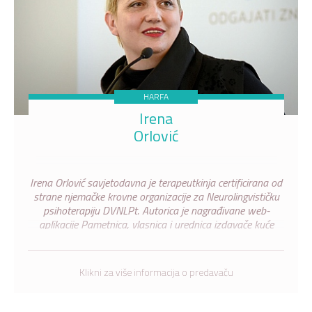
HARFA
Irena
Orlović
Irena Orlović savjetodavna je terapeutkinja certificirana od
strane njemačke krovne organizacije za Neurolingvističku
psihoterapiju DVNLPt. Autorica je nagrađivane web-
aplikacije Pametnica, vlasnica i urednica izdavače kuće
Harfa putem koje je prethodnih 17 godina proučavala
literaturu uglednih svjetskih neuroznanstvenika.
Klikni za više informacija o predavaču