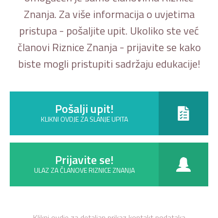
Znanja. Za više informacija o uvjetima
pristupa - pošaljite upit. Ukoliko ste već
članovi Riznice Znanja - prijavite se kako
biste mogli pristupiti sadržaju edukacije!
Pošalji upit!
KLIKNI OVDJE ZA SLANJE UPITA
Prijavite se!
ULAZ ZA ČLANOVE RIZNICE ZNANJA
Klikni ovdje za detaljan prikaz kontakt podataka