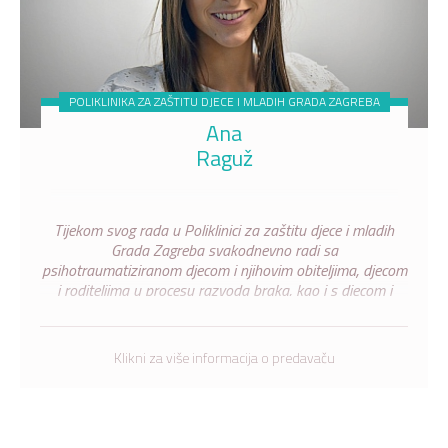
POLIKLINIKA ZA ZAŠTITU DJECE I MLADIH GRADA ZAGREBA
Ana
Raguž
Tijekom svog rada u Poliklinici za zaštitu djece i mladih
Grada Zagreba svakodnevno radi sa
psihotraumatiziranom djecom i njihovim obiteljima, djecom
i roditeljima u procesu razvoda braka, kao i s djecom i
roditeljima koji se obraćaju s poteškoćama u raznim
aspektima dječjeg ili roditeljskog funkcioniranja.
Klikni za više informacija o predavaču