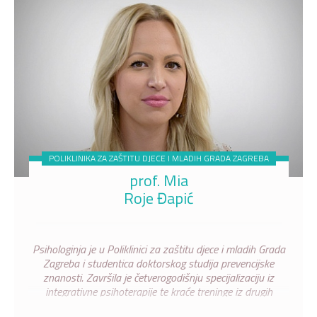
POLIKLINIKA ZA ZAŠTITU DJECE I MLADIH GRADA ZAGREBA
prof. Mia
Roje Đapić
Psihologinja je u Poliklinici za zaštitu djece i mladih Grada
Zagreba i studentica doktorskog studija prevencijske
znanosti. Završila je četverogodišnju specijalizaciju iz
integrativne psihoterapije te kraće treninge iz drugih
psihoterapijskih modaliteta (art terapija, play terapija,