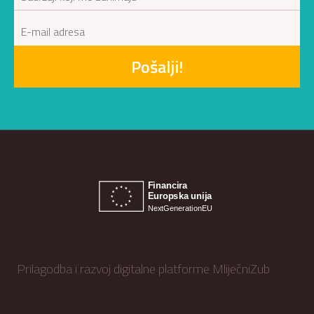
Pošalji!
Prilagodba i razvoj digitalne platforme MliječniZub