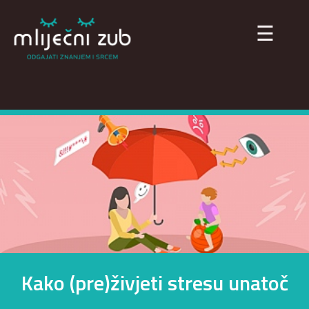
×
☰
Kako (pre)živjeti stresu unatoč