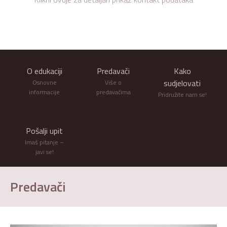
O edukaciji
Predavači
Kako
sudjelovati
Osnovne
Više o
informacije
predavačima
Pridružite nam se!
Pošalji upit
Imaš pitanje –
javi se!
Predavači