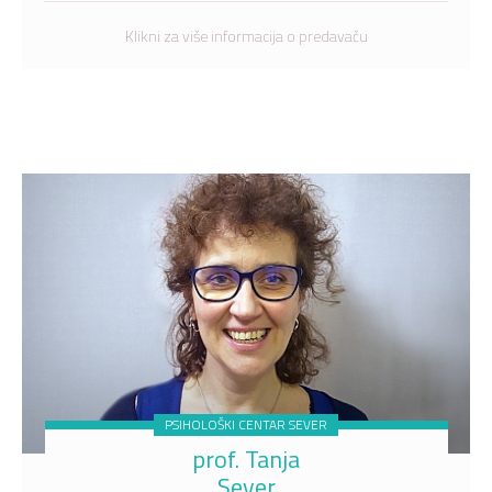
TFCBT, emotional focused therapy, attacment based
therapy).
Klikni za više informacija o predavaču
PSIHOLOŠKI CENTAR SEVER
prof. Tanja
Sever