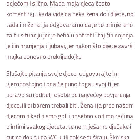
odjećom i slično. Mada moja djeca često
komentiraju kada vide da neka žena doji dijete, no
tada im žena i ja odgovaramo da je to primjereno
za tu situaciju jer je beba u potrebi i taj čin dojenja
je čin hranjenja i ljubavi, jer nakon što dijete završi
majka ponovno prekrije dojku.
Slušajte pitanja svoje djece, odgovarajte im
vjerodostojno i ona će puno toga usvojiti jer
upravo su roditelji osobe od najvećeg povjerenja
djece, ili bi barem trebali biti. Žena i ja pred našom
djecom nikad nismo goli i posebno vodimo računa
o intimi svakog djeteta, te ne miješamo dječake i
curice dok su na WC-u ili dok se tuširaju. Školska