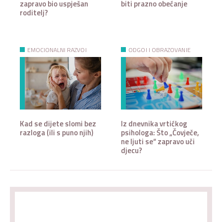
zapravo bio uspješan
biti prazno obećanje
roditelj?
EMOCIONALNI RAZVOJ
ODGOJ I OBRAZOVANJE
Kad se dijete slomi bez
Iz dnevnika vrtićkog
razloga (ili s puno njih)
psihologa: Što „Čovječe,
ne ljuti se“ zapravo uči
djecu?