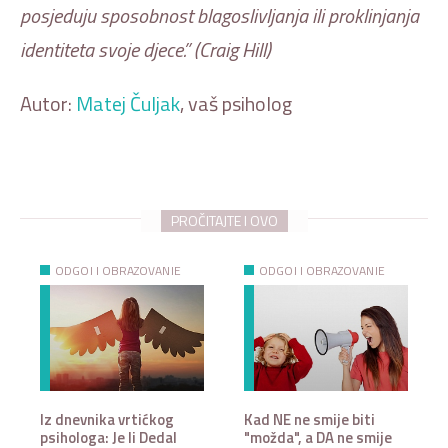
posjeduju sposobnost blagoslivljanja ili proklinjanja
identiteta svoje djece.” (Craig Hill)
Autor:
Matej Čuljak
, vaš psiholog
PROČITAJTE I OVO
ODGOJ I OBRAZOVANJE
ODGOJ I OBRAZOVANJE
Iz dnevnika vrtićkog
Kad NE ne smije biti
psihologa: Je li Dedal
"možda", a DA ne smije