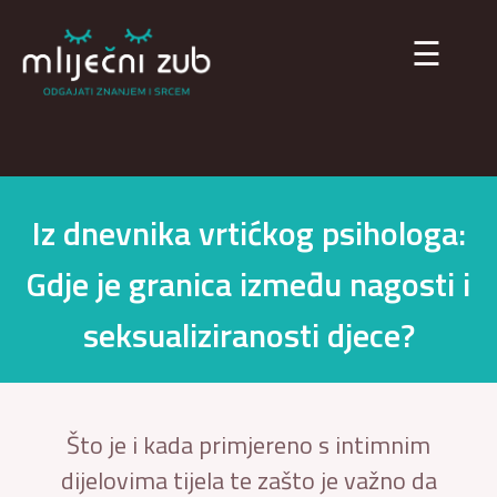
×
☰
Iz dnevnika vrtićkog psihologa:
Gdje je granica između nagosti i
seksualiziranosti djece?
Što je i kada primjereno s intimnim
dijelovima tijela te zašto je važno da