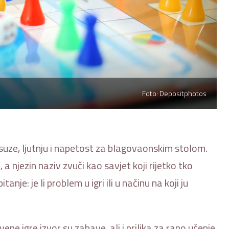
Foto: Depositphotos
 suze, ljutnju i napetost za blagovaonskim stolom.
njezin naziv zvuči kao savjet koji rijetko tko
tanje: je li problem u igri ili u načinu na koji ju
vene igre izvor su zabave, ali i prilika za rano učenje