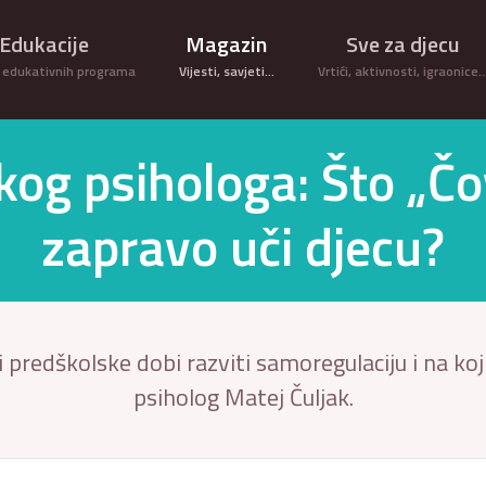
Edukacije
Magazin
Sve za djecu
 edukativnih programa
Vijesti, savjeti...
Vrtići, aktivnosti, igraonice
kog psihologa: Što „Čov
zapravo uči djecu?
predškolske dobi razviti samoregulaciju i na koji
psiholog Matej Čuljak.