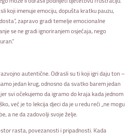
nego može li odrasli podnijeti djetetovu frustraciju.
asli koji imenuje emociju, dopušta kratku pauzu,
 „dosta“, zapravo gradi temelje emocionalne
je se ne gradi ignoriranjem osjećaja, nego
uran.“
razvojno autentične. Odrasli su ti koji igri daju ton –
ti samo jedan krug, odnosno da svatko barem jedan
o jer svi očekujemo da igramo do kraja kada jednom
ško, već je to lekcija djeci da je u redu reći „ne mogu
e, a ne da zadovolji svoje želje.
stor rasta, povezanosti i pripadnosti. Kada