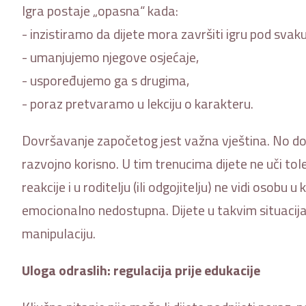
Igra postaje „opasna“ kada:
- inzistiramo da dijete mora završiti igru pod svaku
- umanjujemo njegove osjećaje,
- uspoređujemo ga s drugima,
- poraz pretvaramo u lekciju o karakteru.
Dovršavanje započetog jest važna vještina. No do
razvojno korisno. U tim trenucima dijete ne uči tol
reakcije i u roditelju (ili odgojitelju) ne vidi osobu
emocionalno nedostupna. Dijete u takvim situacij
manipulaciju.
Uloga odraslih: regulacija prije edukacije