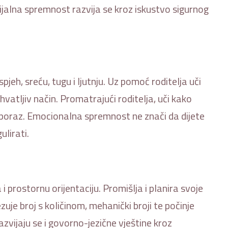
lna spremnost razvija se kroz iskustvo sigurnog
jeh, sreću, tugu i ljutnju. Uz pomoć roditelja uči
ihvatljiv način. Promatrajući roditelja, uči kako
i poraz. Emocionalna spremnost ne znači da dijete
ulirati.
i prostornu orijentaciju. Promišlja i planira svoje
uje broj s količinom, mehanički broji te počinje
ijaju se i govorno-jezične vještine kroz