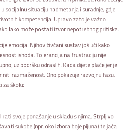
te u socijalnu situaciju nadmetanja i suradnje, gdje
 životnih kompetencija. Upravo zato je važno
 kako lako može postati izvor nepotrebnog pritiska.
ije emocija. Njihov živčani sustav još uči kako
jesnost ishoda. Tolerancija na frustraciju nije
pno, uz podršku odraslih. Kada dijete plače jer je
r niti razmaženost. Ono pokazuje razvojnu fazu.
 za školu:
lirati svoje ponašanje u skladu s njima. Strpljivo
šavati sukobe (npr. oko izbora boje pijuna) te jača