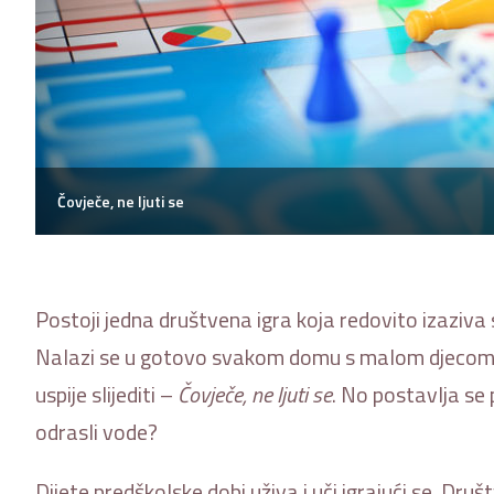
Čovječe, ne ljuti se
Postoji jedna društvena igra koja redovito izaziva
Nalazi se u gotovo svakom domu s malom djecom, a 
uspije slijediti –
Čovječe, ne ljuti se
. No postavlja se pi
odrasli vode?
Dijete predškolske dobi uživa i uči igrajući se. Društ