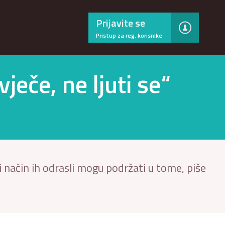
×
Prijavite se
…
Pristup za reg. korisnike
ječe, ne ljuti se“
 način ih odrasli mogu podržati u tome, piše