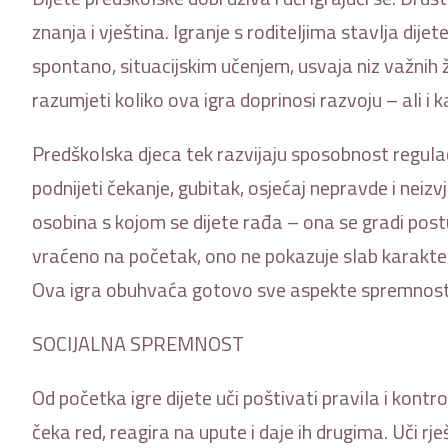
znanja i vještina. Igranje s roditeljima stavlja dije
spontano, situacijskim učenjem, usvaja niz važnih
razumjeti koliko ova igra doprinosi razvoju – ali i
Predškolska djeca tek razvijaju sposobnost regulac
podnijeti čekanje, gubitak, osjećaj nepravde i neizv
osobina s kojom se dijete rađa – ona se gradi postu
vraćeno na početak, ono ne pokazuje slab karakte
Ova igra obuhvaća gotovo sve aspekte spremnosti
SOCIJALNA SPREMNOST
Od početka igre dijete uči poštivati pravila i kontro
čeka red, reagira na upute i daje ih drugima. Uči rje