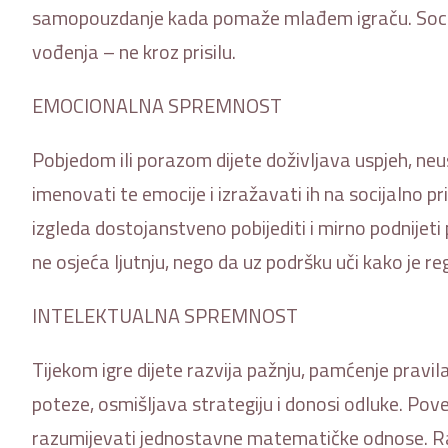
samopouzdanje kada pomaže mlađem igraču. Socija
vođenja – ne kroz prisilu.
EMOCIONALNA SPREMNOST
Pobjedom ili porazom dijete doživljava uspjeh, neusp
imenovati te emocije i izražavati ih na socijalno pr
izgleda dostojanstveno pobijediti i mirno podnijet
ne osjeća ljutnju, nego da uz podršku uči kako je reg
INTELEKTUALNA SPREMNOST
Tijekom igre dijete razvija pažnju, pamćenje pravila 
poteze, osmišljava strategiju i donosi odluke. Povez
razumijevati jednostavne matematičke odnose. Razv