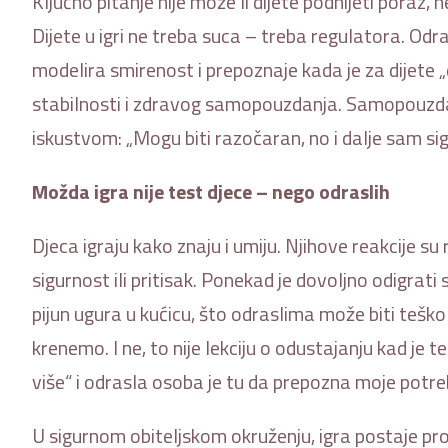
Ključno pitanje nije može li dijete podnijeti poraz, 
Dijete u igri ne treba suca – treba regulatora. Odr
modelira smirenost i prepoznaje kada je za dijete
stabilnosti i zdravog samopouzdanja. Samopouzdan
iskustvom: „Mogu biti razočaran, no i dalje sam sig
Možda igra nije test djece – nego odraslih
Djeca igraju kako znaju i umiju. Njihove reakcije su 
sigurnost ili pritisak. Ponekad je dovoljno odigra
pijun ugura u kućicu, što odraslima može biti tešk
krenemo. I ne, to nije lekciju o odustajanju kad je te
više“ i odrasla osoba je tu da prepozna moje potreb
U sigurnom obiteljskom okruženju, igra postaje pro