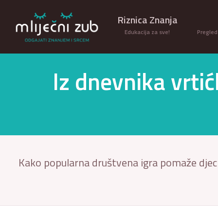
Riznica Znanja
Edukacija za sve!
Pregled
Iz dnevnika vrtić
Kako popularna društvena igra pomaže djeci 