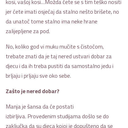
kosi, vašoj kosi…Možda ćete se s tim teško nositi
jer ćete imati osjećaj da stalno nešto brišete, no
da unatoč tome stalno ima neke hrane
zalijepljene za pod.
No, koliko god vi muku mučite s čistoćom,
trebate znati da je taj nered ustvari dobar za
djecu i da ih treba pustiti da samostalno jedu i
brljaju i prljaju sve oko sebe.
Zašto je nered dobar?
Manja je šansa da će postati
izbirljiva. Provedenim studijama došlo se do
zaključka da su djeca kojoj je dopušteno da se