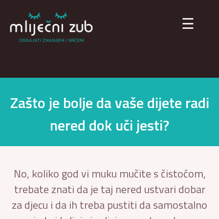
×
☰
Zašto je bolje da vaše dijete radi
nered dok uči jesti?
No, koliko god vi muku mučite s čistoćom,
trebate znati da je taj nered ustvari dobar
za djecu i da ih treba pustiti da samostalno