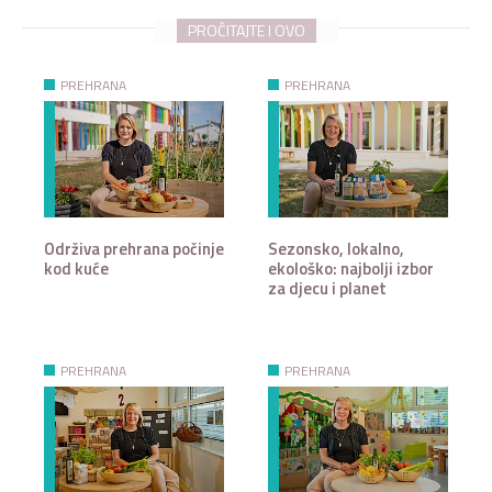
PROČITAJTE I OVO
PREHRANA
PREHRANA
Održiva prehrana počinje
Sezonsko, lokalno,
kod kuće
ekološko: najbolji izbor
za djecu i planet
PREHRANA
PREHRANA