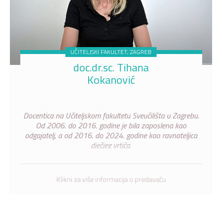
UČITELJSKI FAKULTET, ZAGREB
doc.dr.sc. Tihana
Kokanović
Docentica na Učiteljskom fakultetu Sveučilišta u Zagrebu.
Od 2006. do 2016. godine je bila zaposlena kao
odgajatelj, a od 2016. do 2024. godine kao ravnateljica
dječjeg vrtića.
Klikni za više informacija o predavaču