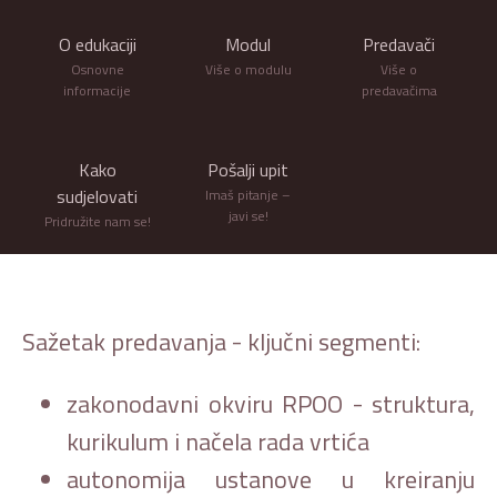
O edukaciji
Modul
Predavači
Osnovne
Više o modulu
Više o
informacije
predavačima
Kako
Pošalji upit
sudjelovati
Imaš pitanje –
javi se!
Pridružite nam se!
Sažetak predavanja - ključni segmenti:
zakonodavni okviru RPOO - struktura,
kurikulum i načela rada vrtića
autonomija ustanove u kreiranju