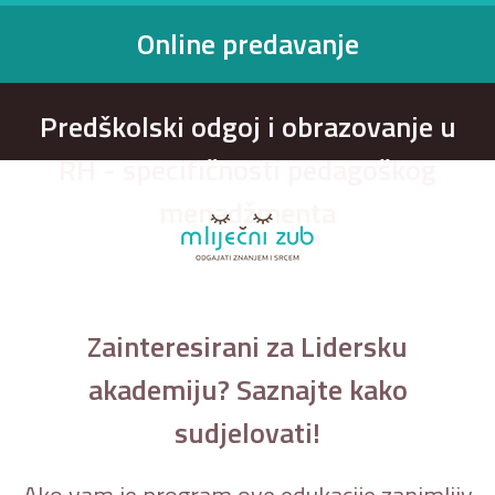
Online predavanje
Predškolski odgoj i obrazovanje u
RH - specifičnosti pedagoškog
menadžmenta
Zainteresirani za Lidersku
akademiju? Saznajte kako
sudjelovati!
Ako vam je program ove edukacije zanimljiv