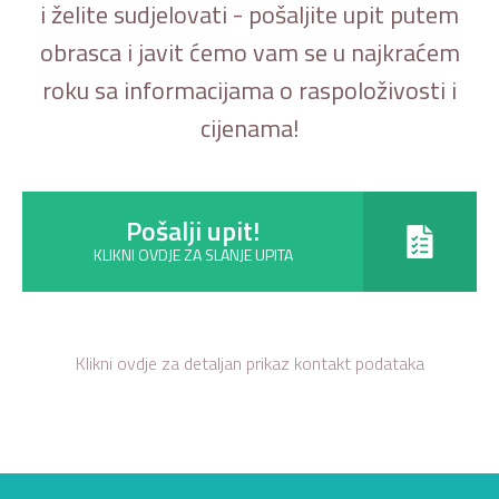
i želite sudjelovati - pošaljite upit putem
obrasca i javit ćemo vam se u najkraćem
roku sa informacijama o raspoloživosti i
cijenama!
Pošalji upit!
KLIKNI OVDJE ZA SLANJE UPITA
Klikni ovdje za detaljan prikaz kontakt podataka