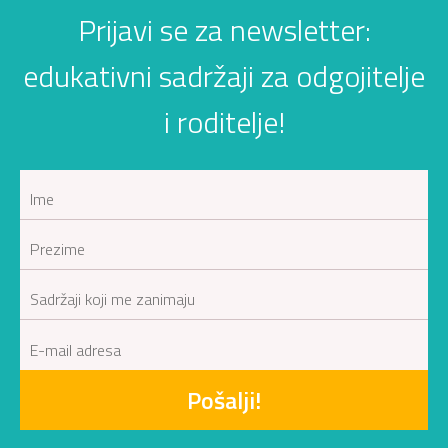
Prijavi se za newsletter:
edukativni sadržaji za odgojitelje
i roditelje!
Pošalji!