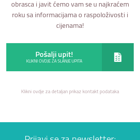
obrasca i javit ćemo vam se u najkraćem
roku sa informacijama o raspoloživosti i
cijenama!
Pošalji upit!
KLIKNI OVDJE ZA SLANJE UPITA
Klikni ovdje za detaljan prikaz kontakt podataka
Prijavi se za newsletter: