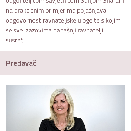
odgojiteljicom savjetnicom Sanjom Sharairi
na praktičnim primjerima pojašnjava
odgovornost ravnateljske uloge te s kojim
se sve izazovima današnji ravnatelji
susreću.
Predavači