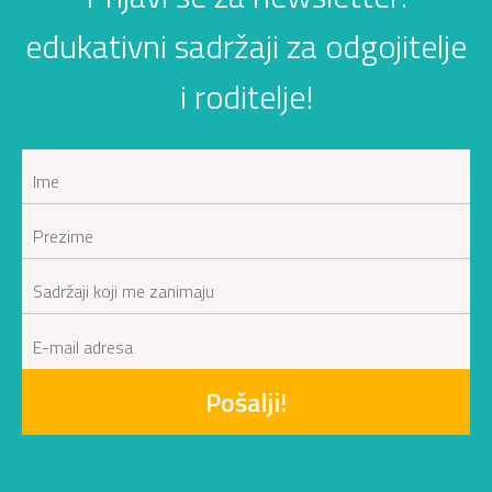
edukativni sadržaji za odgojitelje
i roditelje!
Pošalji!