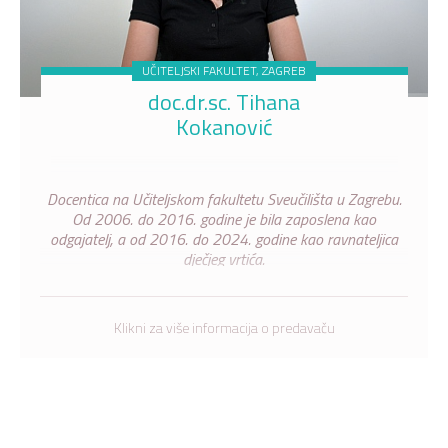
UČITELJSKI FAKULTET, ZAGREB
doc.dr.sc. Tihana
Kokanović
Docentica na Učiteljskom fakultetu Sveučilišta u Zagrebu.
Od 2006. do 2016. godine je bila zaposlena kao
odgajatelj, a od 2016. do 2024. godine kao ravnateljica
dječjeg vrtića.
Klikni za više informacija o predavaču