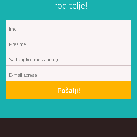
i roditelje!
Pošalji!