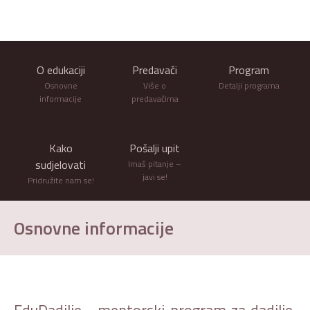
O edukaciji
Predavači
Program
Osnovne
Više o
Detalji programa
informacije
predavačima
Kako
Pošalji upit
sudjelovati
Imaš pitanje –
javi se!
Pridružite nam se!
Osnovne informacije
EduDadilje - mentorski program za dadilje,