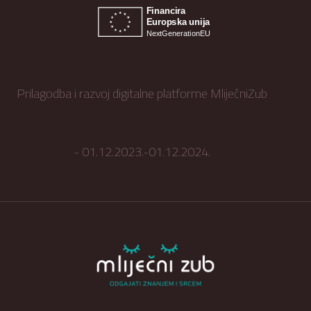
Prilagodba i razvoj digitalne platforme MliječniZub
- 01.12.2023.-01.12.2024.