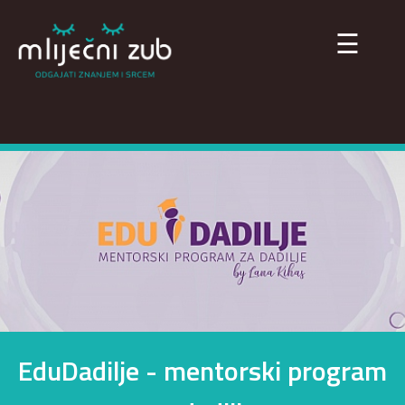
×
☰
EduDadilje - mentorski program