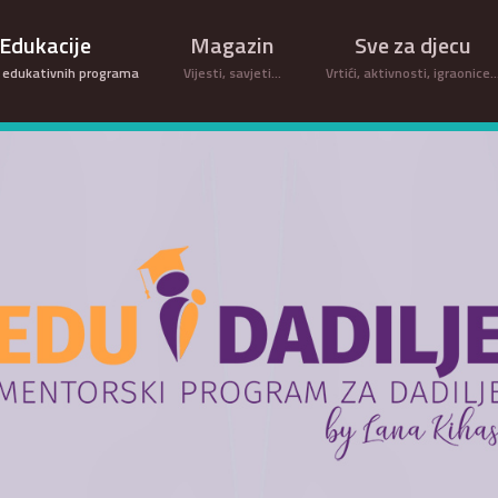
Edukacije
Magazin
Sve za djecu
 edukativnih programa
Vijesti, savjeti...
Vrtići, aktivnosti, igraonice