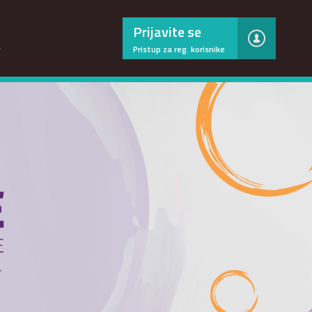
×
Prijavite se
…
Pristup za reg. korisnike