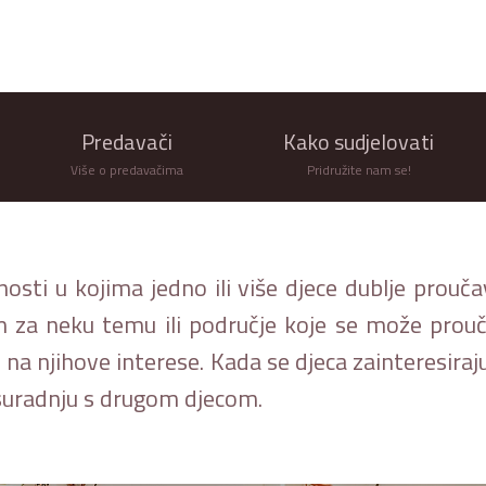
Predavači
Kako sudjelovati
Više o predavačima
Pridružite nam se!
nosti u kojima jedno ili više djece dublje prouč
m za neku temu ili područje koje se može prouča
 na njihove interese. Kada se djeca zainteresiraj
i suradnju s drugom djecom.