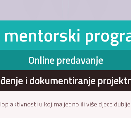
- mentorski progra
Online predavanje
ođenje i dokumentiranje projekt
lop aktivnosti u kojima jedno ili više djece dublj