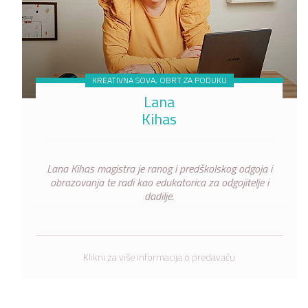
KREATIVNA SOVA, OBRT ZA PODUKU
Lana
Kihas
Lana Kihas magistra je ranog i predškolskog odgoja i
obrazovanja te radi kao edukatorica za odgojitelje i
dadilje.
Klikni za više informacija o predavaču