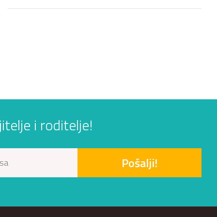
elje i roditelje!
Pošalji!