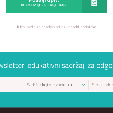
KLIKNI OVDJE ZA SLANJE UPITA
Klikni ovdje za detaljan prikaz kontakt podataka
wsletter: edukativni sadržaji za odgojit