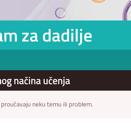
m za dadilje
nog načina učenja
e proučavaju neku temu ili problem.