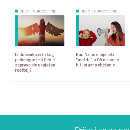
ODGOJ I OBRAZOVANJE
ODGOJ I OBRAZOVANJE
Iz dnevnika vrtićkog
Kad NE ne smije biti
psihologa: Je li Dedal
"možda", a DA ne smije
zapravo bio uspješan
biti prazno obećanje
roditelj?