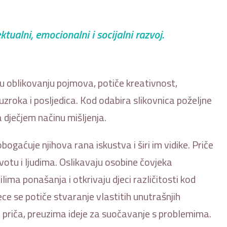
ktualni, emocionalni i socijalni razvoj.
u oblikovanju pojmova, potiče kreativnost,
uzroka i posljedica. Kod odabira slikovnica poželjne
a dječjem načinu mišljenja.
bogaćuje njihova rana iskustva i širi im vidike. Priče
votu i ljudima. Oslikavaju osobine čovjeka
lima ponašanja i otkrivaju djeci različitosti kod
djece se potiče stvaranje vlastitih unutrašnjih
a priča, preuzima ideje za suočavanje s problemima.