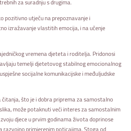
otrebnih za suradnju s drugima.
ko pozitivno utječu na prepoznavanje i
no izražavanje vlastitih emocija, i na učenje
zajedničkog vremena djeteta i roditelja. Pridonosi
avljaju temelji djetetovog stabilnog emocionalnog
je uspješne socijalne komunikacijske i međuljudske
a čitanja, što je i dobra priprema za samostalno
. slika, može potaknuti veći interes za samostalnim
voju djece u prvim godinama života doprinose
ta razvojno primjerenim poticajima. Stoga od