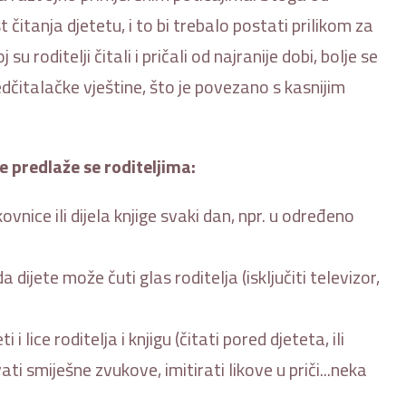
 čitanja djetetu, i to bi trebalo postati prilikom za
roditelji čitali i pričali od najranije dobi, bolje se
edčitalačke vještine, što je povezano s kasnijim
e predlaže se roditeljima:
vnice ili dijela knjige svaki dan, npr. u određeno
a dijete može čuti glas roditelja (isključiti televizor,
 lice roditelja i knjigu (čitati pored djeteta, ili
vati smiješne zvukove, imitirati likove u priči...neka