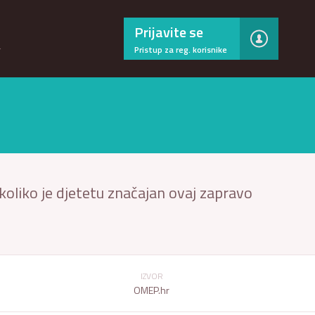
×
Prijavite se
…
Pristup za reg. korisnike
 i koliko je djetetu značajan ovaj zapravo
IZVOR
OMEP.hr