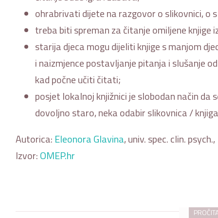
ohrabrivati dijete na razgovor o slikovnici, o 
treba biti spreman za čitanje omiljene knjige i
starija djeca mogu dijeliti knjige s manjom djec
i naizmjence postavljanje pitanja i slušanje 
kad počne učiti čitati;
posjet lokalnoj knjižnici je slobodan način da s
dovoljno staro, neka odabir slikovnica / knjig
Autorica:
Eleonora Glavina
, univ. spec. clin. psych
Izvor:
OMEP.hr
PROČITA