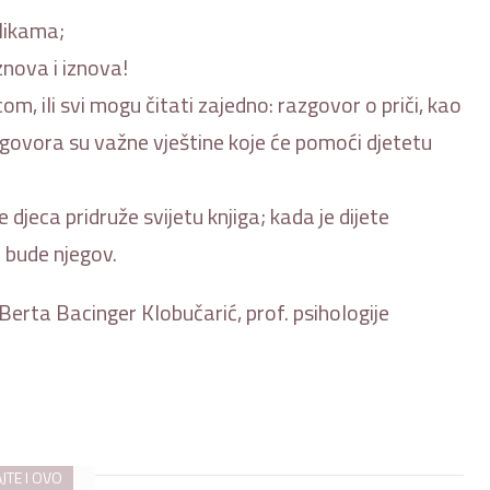
slikama;
znova i iznova!
om, ili svi mogu čitati zajedno: razgovor o priči, kao
odgovora su važne vještine koje će pomoći djetetu
e djeca pridruže svijetu knjiga; kada je dijete
a bude njegov.
., Berta Bacinger Klobučarić, prof. psihologije
JTE I OVO