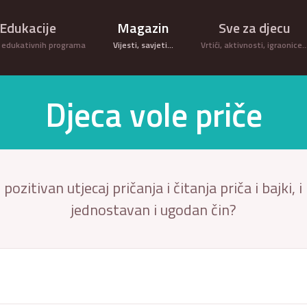
Edukacije
Magazin
Sve za djecu
 edukativnih programa
Vijesti, savjeti...
Vrtići, aktivnosti, igraonice
Djeca vole priče
 pozitivan utjecaj pričanja i čitanja priča i bajki,
jednostavan i ugodan čin?