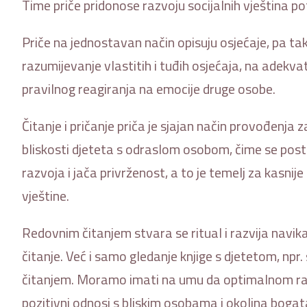
Time priče pridonose razvoju socijalnih vještina p
Priče na jednostavan način opisuju osjećaje, pa ta
razumijevanje vlastitih i tuđih osjećaja, na adekvat
pravilnog reagiranja na emocije druge osobe.
Čitanje i pričanje priča je sjajan način provođenja 
bliskosti djeteta s odraslom osobom, čime se post
razvoja i jača privrženost, a to je temelj za kasni
vještine.
Redovnim čitanjem stvara se ritual i razvija navik
čitanje. Već i samo gledanje knjige s djetetom, npr
čitanjem. Moramo imati na umu da optimalnom raz
pozitivni odnosi s bliskim osobama i okolina boga