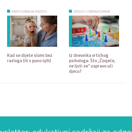
EMOCIONALNI RAZVOJ
ODGOJ I OBRAZOVANJE
Kad se dijete slomi bez
Iz dnevnika vrtićkog
razloga (ili s puno njih)
psihologa: Što „Čovječe,
ne ljuti se“ zapravo uči
djecu?