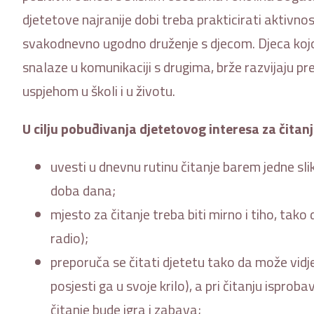
djetetove najranije dobi treba prakticirati aktivnost
svakodnevno ugodno druženje s djecom. Djeca kojoj su 
snalaze u komunikaciji s drugima, brže razvijaju pr
uspjehom u školi i u životu.
U cilju pobuđivanja djetetovog interesa za čitanj
uvesti u dnevnu rutinu čitanje barem jedne sliko
doba dana;
mjesto za čitanje treba biti mirno i tiho, tako d
radio);
preporuča se čitati djetetu tako da može vidjeti i
posjesti ga u svoje krilo), a pri čitanju isproba
čitanje bude igra i zabava;