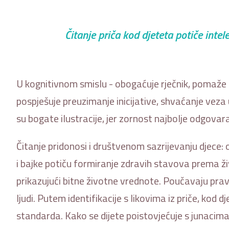
Čitanje priča kod djeteta potiče intele
U kognitivnom smislu - obogaćuje rječnik, pomaže 
pospješuje preuzimanje inicijative, shvaćanje veza 
su bogate ilustracije, jer zornost najbolje odgovar
Čitanje pridonosi i društvenom sazrijevanju djece: o
i bajke potiču formiranje zdravih stavova prema ži
prikazujući bitne životne vrednote. Poučavaju pravi
ljudi. Putem identifikacije s likovima iz priče, kod 
standarda. Kako se dijete poistovjećuje s junacim