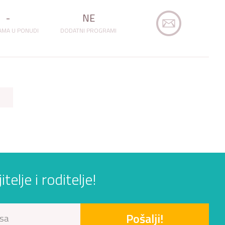
-
NE
MA U PONUDI
DODATNI PROGRAMI
elje i roditelje!
Pošalji!