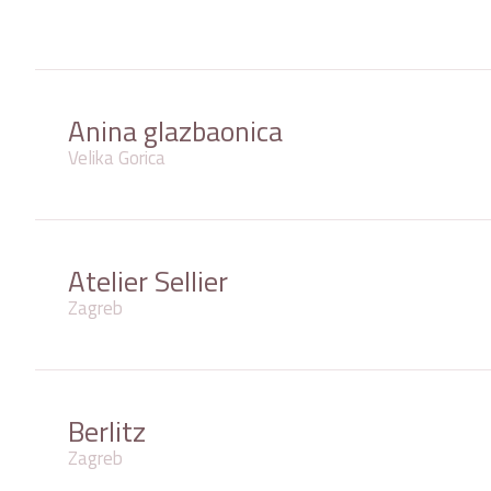
Anina glazbaonica
Velika Gorica
Atelier Sellier
Zagreb
Berlitz
Zagreb