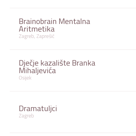
Brainobrain Mentalna
Aritmetika
Zagreb, Zaprešić
Dječje kazalište Branka
Mihaljevića
Osijek
Dramatuljci
Zagreb