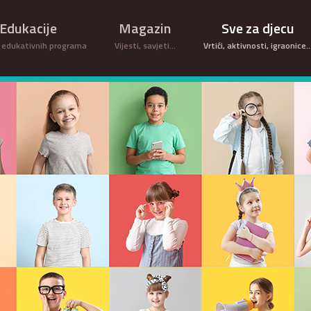
Edukacije
Magazin
Sve za djecu
 edukativnih programa
Vijesti, savjeti...
Vrtići, aktivnosti, igraonice