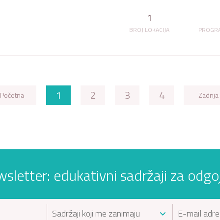
1
BROJ LOKACIJA
PROGRA
1
2
3
4
Početna
Zadnja
wsletter: edukativni sadržaji za odgojit