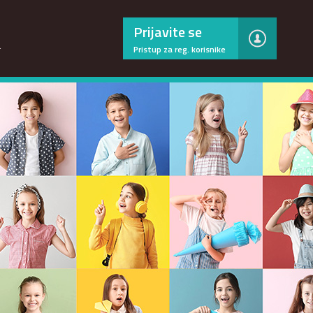
×
Prijavite se
…
Pristup za reg. korisnike