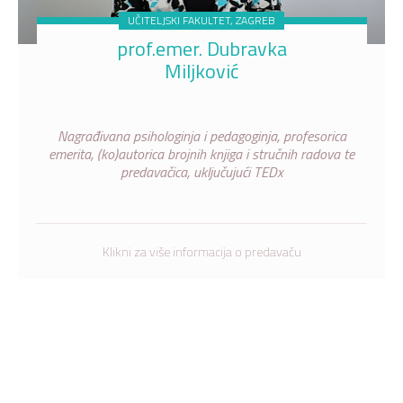
UČITELJSKI FAKULTET, ZAGREB
prof.emer. Dubravka
Miljković
Nagrađivana psihologinja i pedagoginja, profesorica
emerita, (ko)autorica brojnih knjiga i stručnih radova te
predavačica, uključujući TEDx
Klikni za više informacija o predavaču