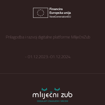
Prilagodba i razvoj digitalne platforme MliječniZub
- 01.12.2023.-01.12.2024.