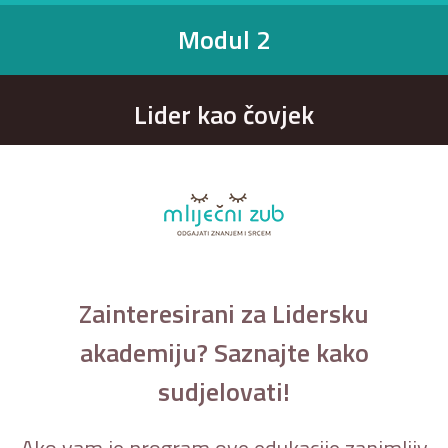
Modul 2
Lider kao čovjek
Zainteresirani za Lidersku
akademiju? Saznajte kako
sudjelovati!
Ako vam je program ove edukacije zanimljiv