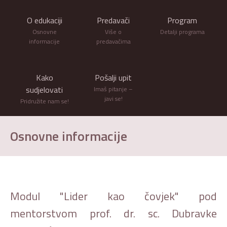
O edukaciji
Predavači
Program
Osnovne
Više o
Detalji programa
informacije
predavačima
Kako
Pošalji upit
sudjelovati
Imaš pitanje –
javi se!
Pridružite nam se!
Osnovne informacije
Modul "Lider kao čovjek" pod
mentorstvom prof. dr. sc. Dubravke