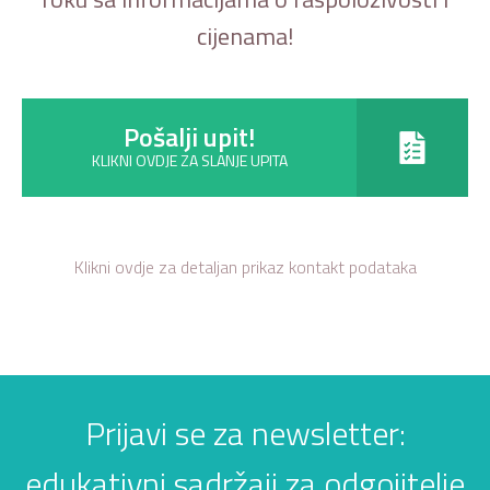
cijenama!
Pošalji upit!
KLIKNI OVDJE ZA SLANJE UPITA
Klikni ovdje za detaljan prikaz kontakt podataka
Prijavi se za newsletter:
edukativni sadržaji za odgojitelje