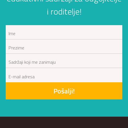
i roditelje!
Pošalji!