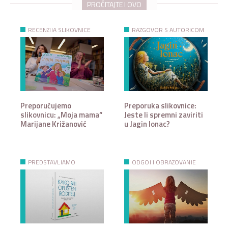
PROČITAJTE I OVO
RECENZIJA SLIKOVNICE
RAZGOVOR S AUTORICOM
Preporučujemo
Preporuka slikovnice:
slikovnicu: „Moja mama“
Jeste li spremni zaviriti
Marijane Križanović
u Jagin lonac?
PREDSTAVLJAMO
ODGOJ I OBRAZOVANJE