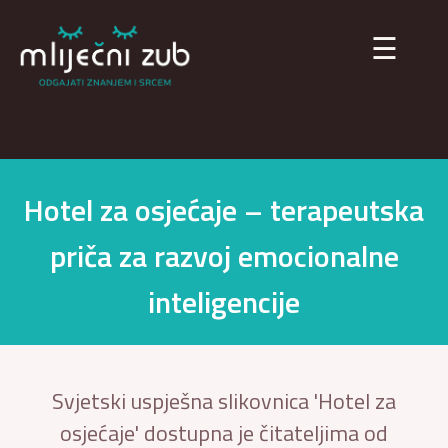
×
☰
Hotel za osjećaje – terapeutska
priča za razvoj emocionalne
inteligencije
Svjetski uspješna slikovnica 'Hotel za
osjećaje' dostupna je čitateljima od