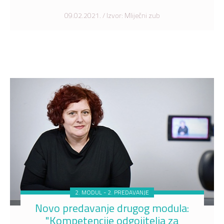
09.02.2021. / Izvor: Mliječni zub
2. MODUL - 2. PREDAVANJE
Novo predavanje drugog modula:
"Kompetencije odgojitelja za