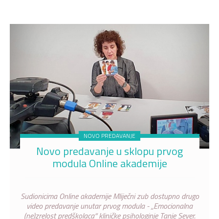
NOVO PREDAVANJE
Novo predavanje u sklopu prvog
modula Online akademije
Sudionicima Online akademije Mliječni zub dostupno drugo
video predavanje unutar prvog modula - „Emocionalna
(ne)zrelost predškolaca“ kliničke psihologinje Tanje Sever.