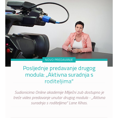
NOVO PREDAVANJE
Posljednje predavanje drugog
modula: „Aktivna suradnja s
roditeljima“
Sudionicima Online akademije Mliječni zub dostupno je
treće video predavanje unutar drugog modula - „Aktivna
suradnja s roditeljima“ Lane Kihas.