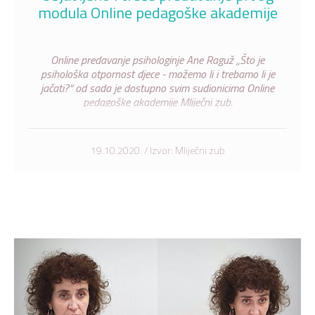
modula Online pedagoške akademije
Online predavanje psihologinje Ane Raguž „Što je
psihološka otpornost djece - možemo li i trebamo li je
jačati?“ od sada je dostupno svim sudionicima Online
pedagoške akademije Mliječni zub.
19.10.2020. / Izvor: Mliječni zub