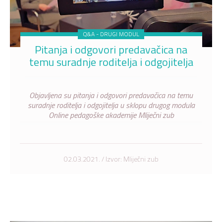
Q&A - DRUGI MODUL
Pitanja i odgovori predavačica na
temu suradnje roditelja i odgojitelja
Objavljena su pitanja i odgovori predavačica na temu
suradnje roditelja i odgojitelja u sklopu drugog modula
Online pedagoške akademije Mliječni zub
02.03.2021. / Izvor: Mliječni zub