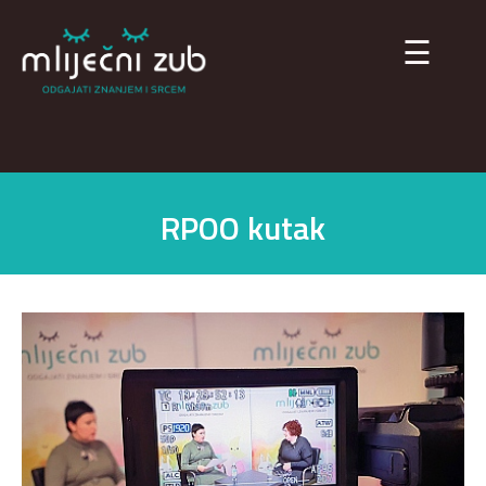
×
☰
RPOO kutak