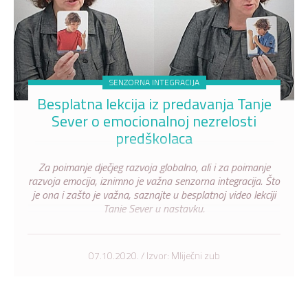
SENZORNA INTEGRACIJA
Besplatna lekcija iz predavanja Tanje
Sever o emocionalnoj nezrelosti
predškolaca
Za poimanje dječjeg razvoja globalno, ali i za poimanje
razvoja emocija, iznimno je važna senzorna integracija. Što
je ona i zašto je važna, saznajte u besplatnoj video lekciji
Tanje Sever u nastavku.
07.10.2020. / Izvor: Mliječni zub