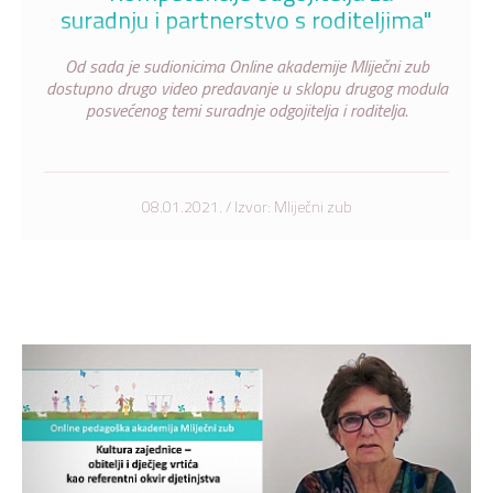
suradnju i partnerstvo s roditeljima"
Od sada je sudionicima Online akademije Mliječni zub
dostupno drugo video predavanje u sklopu drugog modula
posvećenog temi suradnje odgojitelja i roditelja.
08.01.2021. / Izvor: Mliječni zub