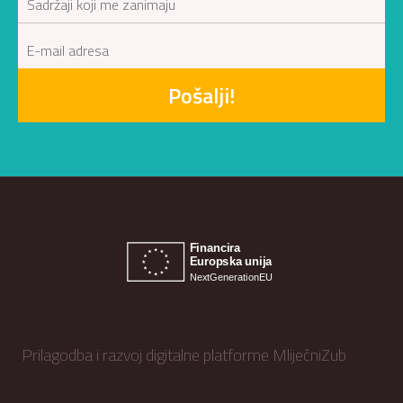
Pošalji!
Prilagodba i razvoj digitalne platforme MliječniZub