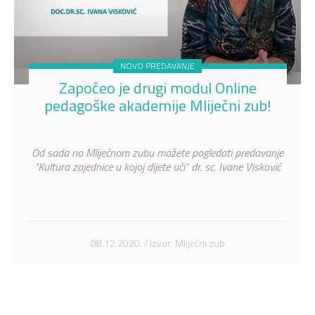
NOVO PREDAVANJE
Započeo je drugi modul Online
pedagoške akademije Mliječni zub!
Od sada na Mliječnom zubu možete pogledati predavanje
"Kultura zajednice u kojoj dijete uči" dr. sc. Ivane Visković
08.12.2020. / Izvor: Mliječni zub