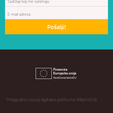
Pošalji!
Prilagodba i razvoj digitalne platforme MliječniZub