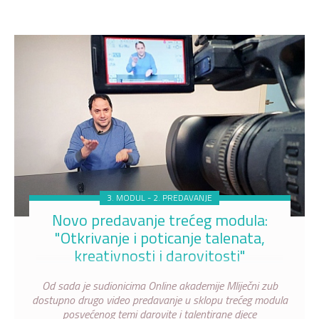
3. MODUL - 2. PREDAVANJE
Novo predavanje trećeg modula:
"Otkrivanje i poticanje talenata,
kreativnosti i darovitosti"
Od sada je sudionicima Online akademije Mliječni zub
dostupno drugo video predavanje u sklopu trećeg modula
posvećenog temi darovite i talentirane djece