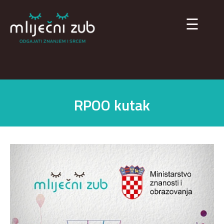
×
☰
RPOO kutak