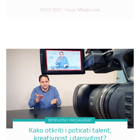
05.07.2021. / Izvor: Mliječni zub
BESPLATNO PREDAVANJE!
Kako otkriti i poticati talent,
kreativnost i darovitost?