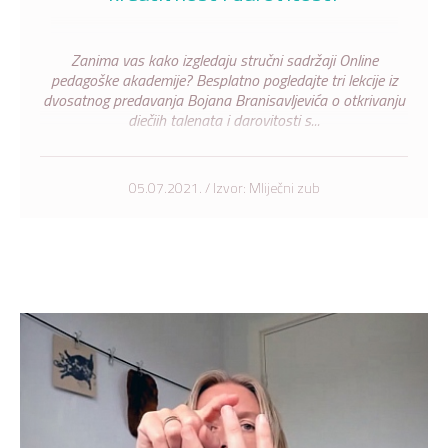
Zanima vas kako izgledaju stručni sadržaji Online
pedagoške akademije? Besplatno pogledajte tri lekcije iz
dvosatnog predavanja Bojana Branisavljevića o otkrivanju
dječjih talenata i darovitosti s...
05.07.2021. / Izvor: Mliječni zub