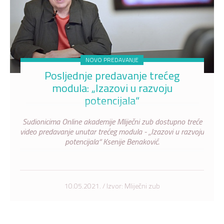
NOVO PREDAVANJE
Posljednje predavanje trećeg
modula: „Izazovi u razvoju
potencijala“
Sudionicima Online akademije Mliječni zub dostupno treće
video predavanje unutar trećeg modula - „Izazovi u razvoju
potencijala“ Ksenije Benaković.
10.05.2021. / Izvor: Mliječni zub