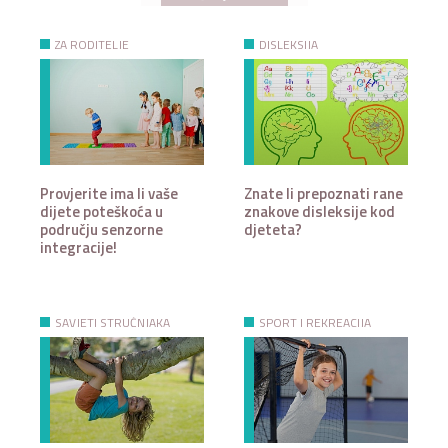
ZA RODITELJE
DISLEKSIJA
Provjerite ima li vaše
Znate li prepoznati rane
dijete poteškoća u
znakove disleksije kod
području senzorne
djeteta?
integracije!
SAVJETI STRUČNJAKA
SPORT I REKREACIJA