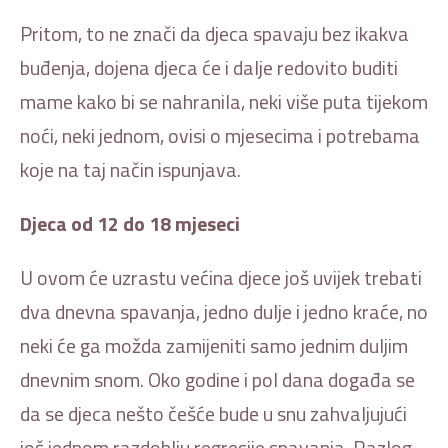
Pritom, to ne znači da djeca spavaju bez ikakva
buđenja, dojena djeca će i dalje redovito buditi
mame kako bi se nahranila, neki više puta tijekom
noći, neki jednom, ovisi o mjesecima i potrebama
koje na taj način ispunjava.
Djeca od 12 do 18 mjeseci
U ovom će uzrastu većina djece još uvijek trebati
dva dnevna spavanja, jedno dulje i jedno kraće, no
neki će ga možda zamijeniti samo jednim duljim
dnevnim snom. Oko godine i pol dana događa se
da se djeca nešto češće bude u snu zahvaljujući
još jednom razdoblju regresije spavanja. Razlog