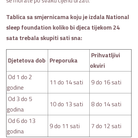
se morate po svaku cijenu držati.
Tablica sa smjernicama koju je izdala National
sleep foundation koliko bi djeca tijekom 24
sata trebala skupiti sati sna:
Prihvatljivi
Djetetova dob
Preporuka
okviri
Od 1 do 2
11 do 14 sati
9 do 16 sati
godine
Od 3 do 5
10 do 13 sati
8 do 14 sati
godina
Od 6 do 13
9 do 11 sati
7 do 12 sati
godina