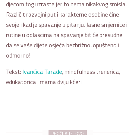
djecom tog uzrasta jer to nema nikakvog smisla.
Različit razvojni put i karakterne osobine čine
svoje i kad je spavanje u pitanju. Jasne smjernice i
rutine u odlascima na spavanje bit će presudne
da se vaše dijete osjeća bezbrižno, opušteno i
odmorno!
Tekst:
Ivančica Tarade
, mindfulness trenerica,
edukatorica i mama dviju kćeri
PROČITAJTE I OVO