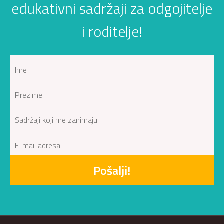
edukativni sadržaji za odgojitelje
i roditelje!
Pošalji!