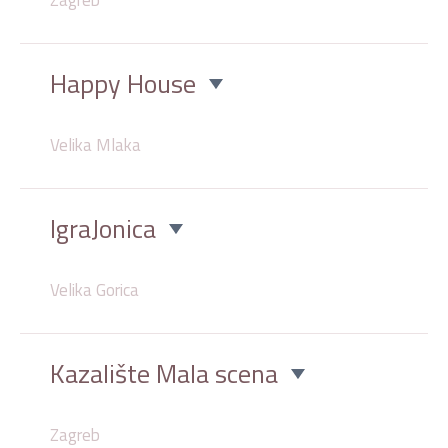
Happy House
Velika Mlaka
IgraJonica
Velika Gorica
Kazalište Mala scena
Zagreb