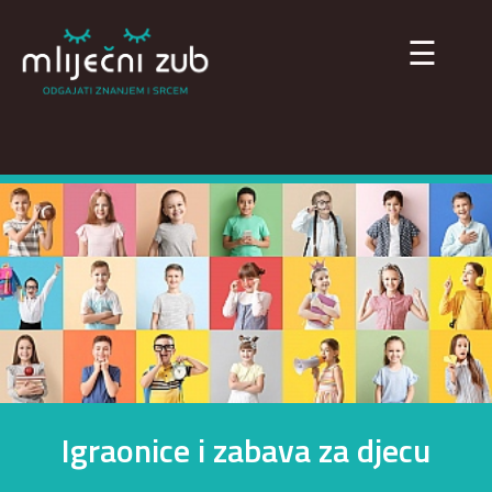
×
☰
Igraonice i zabava za djecu