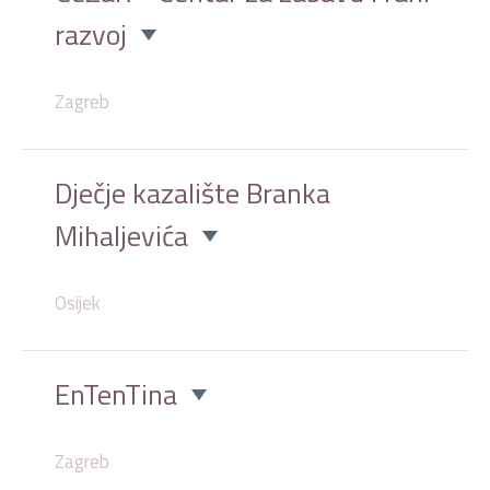
razvoj
Zagreb
Dječje kazalište Branka
Mihaljevića
Osijek
EnTenTina
Zagreb