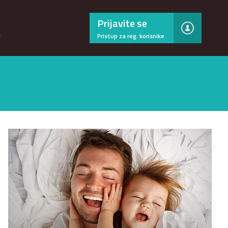
×
Prijavite se
…
Pristup za reg. korisnike