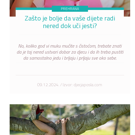
PREHRANA
Zašto je bolje da vaše dijete radi
nered dok uči jesti?
No, koliko god vi muku mučite s čistoćom, trebate znati
da je taj nered ustvari dobar za djecu i da ih treba pustiti
da samostalno jedu i brljaju i prljaju sve oko sebe.
09.12.2024. / Izvor: djecjaposla.com