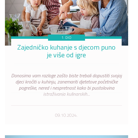
1. DIO
Zajedničko kuhanje s djecom puno
je više od igre
Donosimo vam razloge zašto biste trebali dopustiti svojoj
djeci kročiti u kuhinju, zanemariti djetetove početničke
pogreške, nered i nespretnost kako bi pustolovina
istraživanja kulinarskih...
09.10.2024.