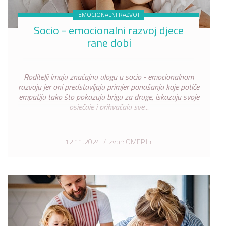
EMOCIONALNI RAZVOJ
Socio - emocionalni razvoj djece
rane dobi
Roditelji imaju značajnu ulogu u socio - emocionalnom
razvoju jer oni predstavljaju primjer ponašanja koje potiče
empatiju tako što pokazuju brigu za druge, iskazuju svoje
osjećaje i prihvaćaju sve...
12.11.2024. / Izvor: OMEP.hr