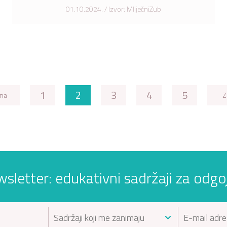
01.10.2024. / Izvor: MliječniZub
1
2
3
4
5
na
Z
wsletter: edukativni sadržaji za odgojit