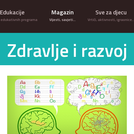
Edukacije
Magazin
Sve za djecu
 edukativnih programa
Vijesti, savjeti...
Vrtići, aktivnosti, igraonice
Zdravlje i razvoj