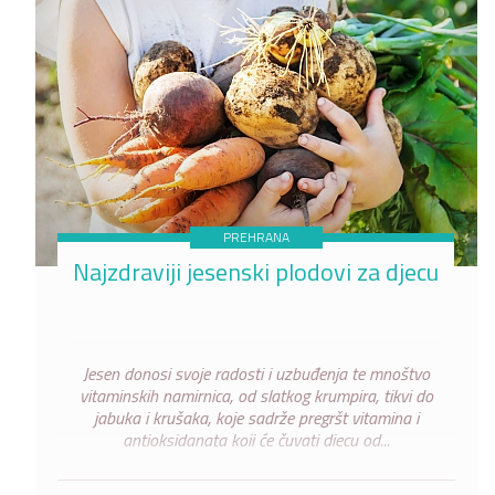
PREHRANA
Najzdraviji jesenski plodovi za djecu
Jesen donosi svoje radosti i uzbuđenja te mnoštvo
vitaminskih namirnica, od slatkog krumpira, tikvi do
jabuka i krušaka, koje sadrže pregršt vitamina i
antioksidanata koji će čuvati djecu od...