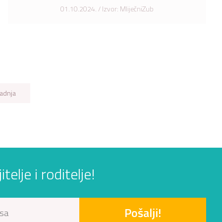
01.10.2024. / Izvor: MliječniZub
adnja
elje i roditelje!
Pošalji!