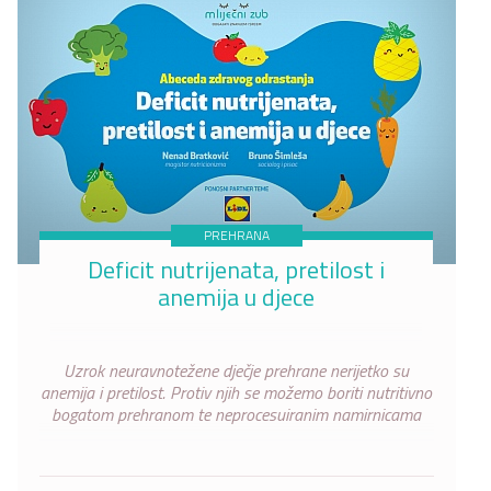
PREHRANA
Deficit nutrijenata, pretilost i
anemija u djece
Uzrok neuravnotežene dječje prehrane nerijetko su
anemija i pretilost. Protiv njih se možemo boriti nutritivno
bogatom prehranom te neprocesuiranim namirnicama