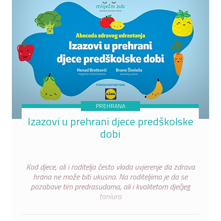
PREHRANA
Izazovi u prehrani djece predškolske
dobi
Kod djece, ali i roditelja često vlada uvjerenje da zdrava
hrana ne može biti ukusna. Na roditeljima je da se
pozabave tim predrasudama, ali i kvalitetom dječjeg
tanjura